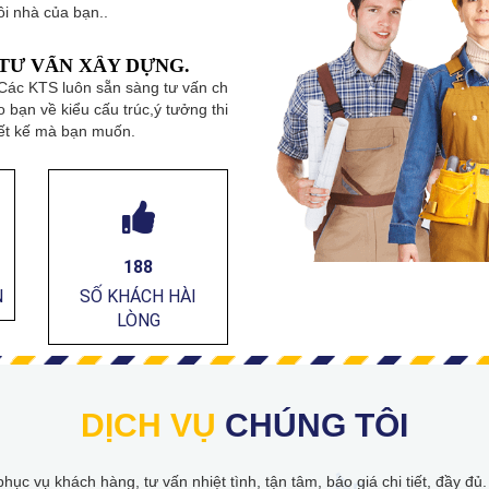
ồi nhà của bạn..
TƯ VẤN XÂY DỰNG.
Các KTS luôn sẵn sàng tư vấn ch
o bạn về kiểu cấu trúc,ý tưởng thi
ết kế mà bạn muốn.
216
N
SỐ KHÁCH HÀI
LÒNG
DỊCH VỤ
CHÚNG TÔI
hục vụ khách hàng, tư vấn nhiệt tình, tận tâm, báo giá chi tiết, đầy đủ