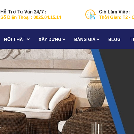
Hỗ Trợ Tư Vấn 24/7 :
Giờ Làm Việc :
Số Điện Thoại : 0825.84.15.14
Thời Gian: T2 - 
NỘI THẤT
XÂY DỰNG
BẢNG GIÁ
BLOG
T