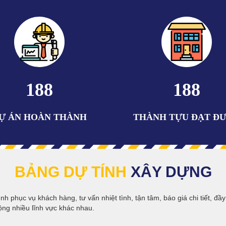
216
216
Ự ÁN HOÀN THÀNH
THÀNH TỰU ĐẠT Đ
BẢNG DỰ TÍNH
XÂY DỰNG
nh phục vụ khách hàng, tư vấn nhiệt tình, tận tâm, báo giá chi tiết, đầ
ộng nhiều lĩnh vực khác nhau.