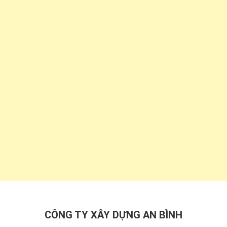
CÔNG TY XÂY DỰNG AN BÌNH