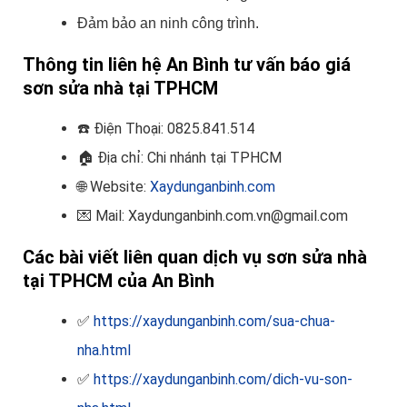
Đảm bảo an ninh công trình.
Thông tin liên hệ An Bình tư vấn báo giá
sơn sửa nhà tại TPHCM
☎️
Điện Thoại: 0825.841.514
🏠
Địa chỉ: Chi nhánh tại TPHCM
🌐 Website:
Xaydunganbinh.com
💌 Mail: Xaydunganbinh.com.vn@gmail.com
Các bài viết liên quan dịch vụ sơn sửa nhà
tại TPHCM của An Bình
✅
https://xaydunganbinh.com/sua-chua-
nha.html
✅
https://xaydunganbinh.com/dich-vu-son-