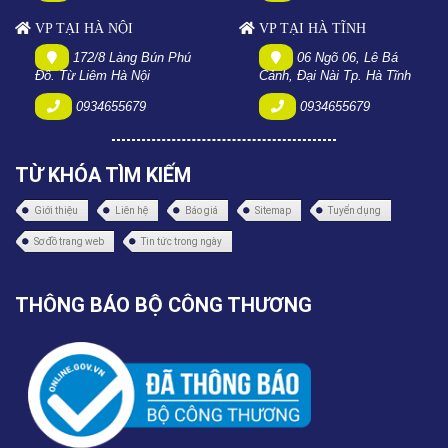
VP TẠI HÀ NỘI
VP TẠI HÀ TĨNH
172/8 Làng Bún Phú
06 Ngõ 06, Lê Bá
Đô. Từ Liêm Hà Nội
Cảnh, Đại Nài Tp. Hà Tĩnh
0934655679
0934655679
TỪ KHÓA TÌM KIẾM
Giới thiệu
Liên hệ
Báo giá
Sitemap
Tuyển dụng
Sơ đồ trang web
Tin tức trong ngày
THÔNG BÁO BỘ CÔNG THƯƠNG