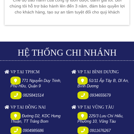
chúng tôi hỗ trợ bảo hành lên đến 3 năm, đảm bảo quyền lợi
cho khách hàng, tạo sự an tâm tuyệt đối cho quý khách
HỆ THỐNG CHI NHÁNH
VP TẠI TPHCM
VP TẠI BÌNH DƯƠNG
771 Nguyễn Duy Trinh,
51/11 Ấp Tây B, Dĩ An,
Phú Hữu, Quận 9
Bình Dương
0825841514
0934655679
VP TẠI ĐỒNG NAI
VP TẠI VŨNG TÀU
Đường D2, KDC Hưng
225/3 Lưu Chí Hiếu,
Thuận, TT Trảng Bom
Phường 10, Vũng Tàu
0904985686
0911676267