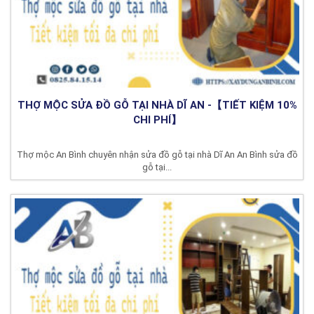
THỢ MỘC SỬA ĐỒ GỖ TẠI NHÀ DĨ AN -【TIẾT KIỆM 10%
CHI PHÍ】
Thợ mộc An Bình chuyên nhận sửa đồ gỗ tại nhà Dĩ An An Bình sửa đồ
gỗ tại...