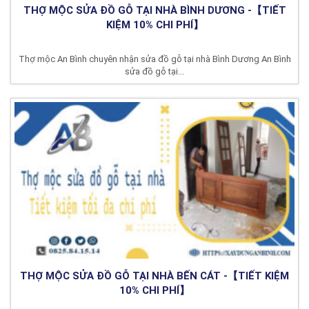
THỢ MỘC SỬA ĐỒ GỖ TẠI NHÀ BÌNH DƯƠNG -【TIẾT
KIỆM 10% CHI PHÍ】
Thợ mộc An Bình chuyên nhận sửa đồ gỗ tại nhà Bình Dương An Bình
sửa đồ gỗ tại...
THỢ MỘC SỬA ĐỒ GỖ TẠI NHÀ BẾN CÁT -【TIẾT KIỆM
10% CHI PHÍ】