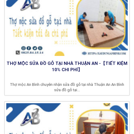
THỢ MỘC SỬA ĐỒ GỖ TẠI NHÀ THUẬN AN -【TIẾT KIỆM
10% CHI PHÍ】
Thợ mộc An Bình chuyên nhận sửa đồ gỗ tại nhà Thuận An An Bình
sửa đồ gỗ tại...