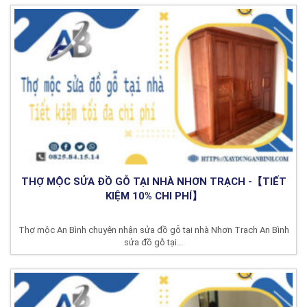
THỢ MỘC SỬA ĐỒ GỖ TẠI NHÀ NHƠN TRẠCH -【TIẾT
KIỆM 10% CHI PHÍ】
Thợ mộc An Bình chuyên nhận sửa đồ gỗ tại nhà Nhơn Trạch An Bình
sửa đồ gỗ tại...