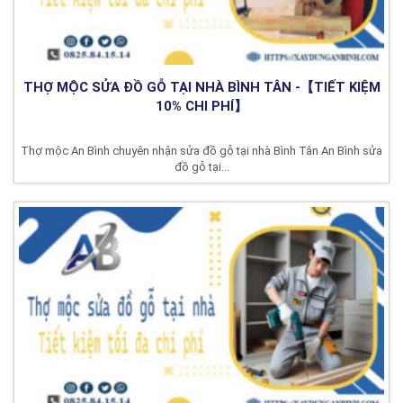
THỢ MỘC SỬA ĐỒ GỖ TẠI NHÀ BÌNH TÂN -【TIẾT KIỆM
10% CHI PHÍ】
Thợ mộc An Bình chuyên nhận sửa đồ gỗ tại nhà Bình Tân An Bình sửa
đồ gỗ tại...