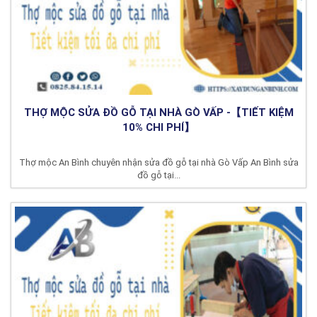
THỢ MỘC SỬA ĐỒ GỖ TẠI NHÀ GÒ VẤP -【TIẾT KIỆM
10% CHI PHÍ】
Thợ mộc An Bình chuyên nhận sửa đồ gỗ tại nhà Gò Vấp An Bình sửa
đồ gỗ tại...