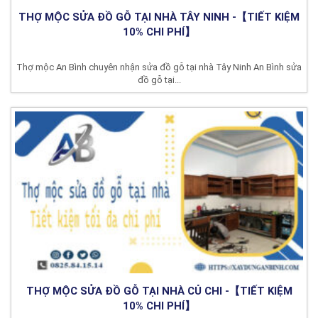
THỢ MỘC SỬA ĐỒ GỖ TẠI NHÀ TÂY NINH -【TIẾT KIỆM
10% CHI PHÍ】
Thợ mộc An Bình chuyên nhận sửa đồ gỗ tại nhà Tây Ninh An Bình sửa
đồ gỗ tại...
THỢ MỘC SỬA ĐỒ GỖ TẠI NHÀ CỦ CHI -【TIẾT KIỆM
10% CHI PHÍ】