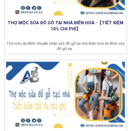
THỢ MỘC SỬA ĐỒ GỖ TẠI NHÀ BIÊN HOÀ -【TIẾT KIỆM
10% CHI PHÍ】
Thợ mộc An Bình chuyên nhận sửa đồ gỗ tại nhà Biên Hoà An Bình sửa
đồ gỗ tại...