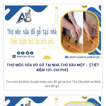
THỢ MỘC SỬA ĐỒ GỖ TẠI NHÀ THỦ DẦU MỘT -【TIẾT
KIỆM 10% CHI PHÍ】
Thợ mộc An Bình chuyên nhận sửa đồ gỗ tại nhà Thủ Dầu Một An Bình
sửa đồ gỗ...