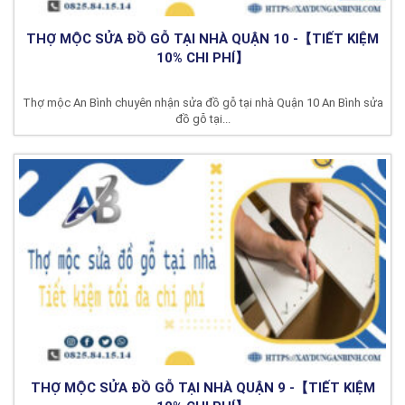
THỢ MỘC SỬA ĐỒ GỖ TẠI NHÀ QUẬN 10 -【TIẾT KIỆM
10% CHI PHÍ】
Thợ mộc An Bình chuyên nhận sửa đồ gỗ tại nhà Quận 10 An Bình sửa
đồ gỗ tại...
THỢ MỘC SỬA ĐỒ GỖ TẠI NHÀ QUẬN 9 -【TIẾT KIỆM