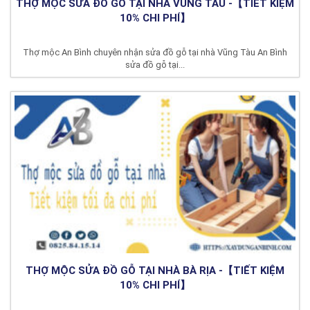
THỢ MỘC SỬA ĐỒ GỖ TẠI NHÀ VŨNG TÀU -【TIẾT KIỆM
10% CHI PHÍ】
Thợ mộc An Bình chuyên nhận sửa đồ gỗ tại nhà Vũng Tàu An Bình
sửa đồ gỗ tại...
THỢ MỘC SỬA ĐỒ GỖ TẠI NHÀ BÀ RỊA -【TIẾT KIỆM
10% CHI PHÍ】