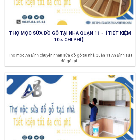
THỢ MỘC SỬA ĐỒ GỖ TẠI NHÀ QUẬN 11 -【TIẾT KIỆM
10% CHI PHÍ】
Thợ mộc An Bình chuyên nhận sửa đồ gỗ tại nhà Quận 11 An Bình sửa
đồ gỗ tại...