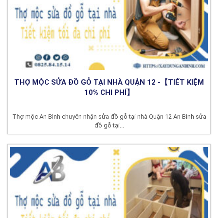
THỢ MỘC SỬA ĐỒ GỖ TẠI NHÀ QUẬN 12 -【TIẾT KIỆM
10% CHI PHÍ】
Thợ mộc An Bình chuyên nhận sửa đồ gỗ tại nhà Quận 12 An Bình sửa
đồ gỗ tại...