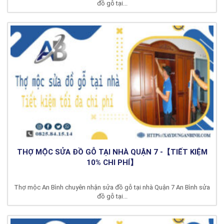
đồ gỗ tại...
THỢ MỘC SỬA ĐỒ GỖ TẠI NHÀ QUẬN 7 -【TIẾT KIỆM
10% CHI PHÍ】
Thợ mộc An Bình chuyên nhận sửa đồ gỗ tại nhà Quận 7 An Bình sửa
đồ gỗ tại...