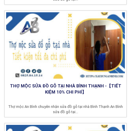
THỢ MỘC SỬA ĐỒ GỖ TẠI NHÀ BÌNH THẠNH -【TIẾT
KIỆM 10% CHI PHÍ】
Thợ mộc An Bình chuyên nhận sửa đồ gỗ tại nhà Bình Thạnh An Bình
sửa đồ gỗ tại...