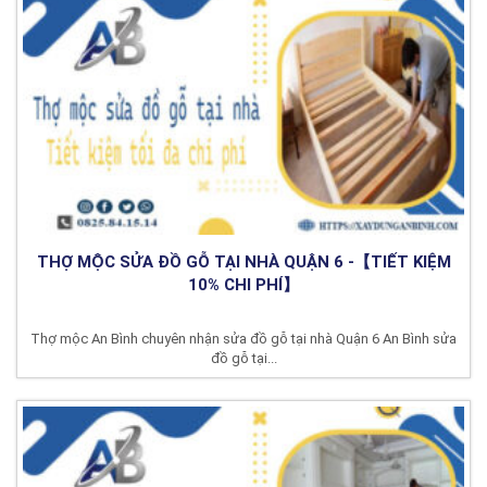
THỢ MỘC SỬA ĐỒ GỖ TẠI NHÀ QUẬN 6 -【TIẾT KIỆM
10% CHI PHÍ】
Thợ mộc An Bình chuyên nhận sửa đồ gỗ tại nhà Quận 6 An Bình sửa
đồ gỗ tại...