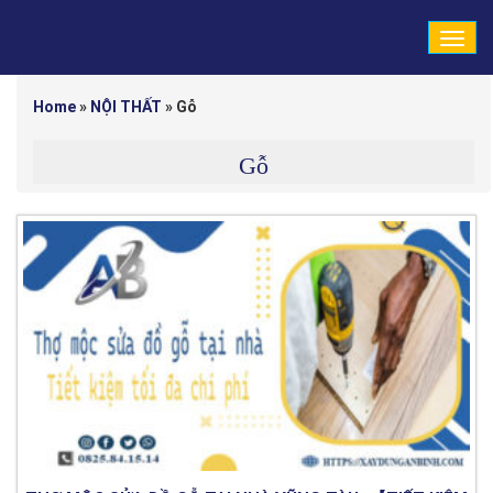
Tog
navi
Home
»
NỘI THẤT
»
Gỗ
Gỗ