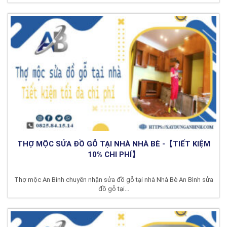
THỢ MỘC SỬA ĐỒ GỖ TẠI NHÀ NHÀ BÈ -【TIẾT KIỆM
10% CHI PHÍ】
Thợ mộc An Bình chuyên nhận sửa đồ gỗ tại nhà Nhà Bè An Bình sửa
đồ gỗ tại...