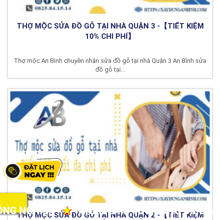
THỢ MỘC SỬA ĐỒ GỖ TẠI NHÀ QUẬN 3 -【TIẾT KIỆM
10% CHI PHÍ】
Thợ mộc An Bình chuyên nhận sửa đồ gỗ tại nhà Quận 3 An Bình sửa
đồ gỗ tại...
C NHỎ NHẤT
★
CUNG CẤP MÁY LẠNH GIÁ RẺ TẠ
THỢ MỘC SỬA ĐỒ GỖ TẠI NHÀ QUẬN 2 -【TIẾT KIỆM