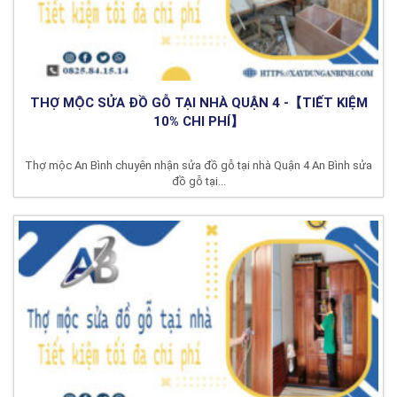
THỢ MỘC SỬA ĐỒ GỖ TẠI NHÀ QUẬN 4 -【TIẾT KIỆM
10% CHI PHÍ】
Thợ mộc An Bình chuyên nhận sửa đồ gỗ tại nhà Quận 4 An Bình sửa
đồ gỗ tại...