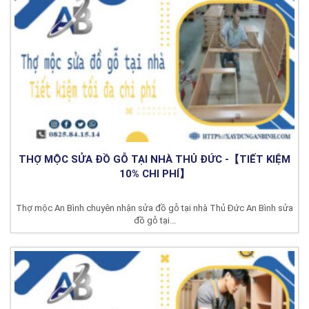
THỢ MỘC SỬA ĐỒ GỖ TẠI NHÀ THỦ ĐỨC -【TIẾT KIỆM
10% CHI PHÍ】
Thợ mộc An Bình chuyên nhận sửa đồ gỗ tại nhà Thủ Đức An Bình sửa
đồ gỗ tại...