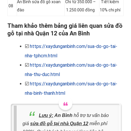
An Bình sửa đồ gỗ xoan
Chỉ từ 350.000 –
Tiết kiệm
08
đào
1.250.000 đồng
10% chi phí
Tham khảo thêm bảng giá liên quan sửa đồ
gỗ tại nhà Quận 12 của An Bình
☑️
https://xaydunganbinh.com/sua-do-go-tai-
nha-tphcm.html
☑️
https://xaydunganbinh.com/sua-do-go-tai-
nha-thu-duc.html
☑️
https://xaydunganbinh.com/sua-do-go-tai-
nha-binh-thanh.html
Lưu ý:
An Bình
hỗ trợ tư vấn báo
giá
sửa đồ gỗ tại nhà Quận 12
miễn phí