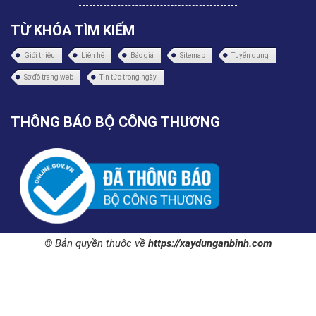
TỪ KHÓA TÌM KIẾM
Giới thiệu
Liên hệ
Báo giá
Sitemap
Tuyển dụng
Sơ đồ trang web
Tin tức trong ngày
THÔNG BÁO BỘ CÔNG THƯƠNG
© Bản quyền thuộc về
https://xaydunganbinh.com