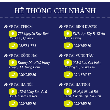
HỆ THỐNG CHI NHÁNH
VP TẠI TPHCM
VP TẠI BÌNH DƯƠNG
771 Nguyễn Duy Trinh,
51/11 Ấp Tây B, Dĩ An,
Phú Hữu, Quận 9
Bình Dương
0825841514
0934655679
VP TẠI ĐỒNG NAI
VP TẠI VŨNG TÀU
Đường D2, KDC Hưng
225/3 Lưu Chí Hiếu,
Thuận, TT Trảng Bom
Phường 10, Vũng Tàu
0904985686
0911676267
VP TẠI HÀ NỘI
VP TẠI HÀ TĨNH
172/8 Làng Bún Phú
06 Ngõ 06, Lê Bá
Đô. Từ Liêm Hà Nội
Cảnh, Đại Nài Tp. Hà Tĩnh
0934655679
0934655679