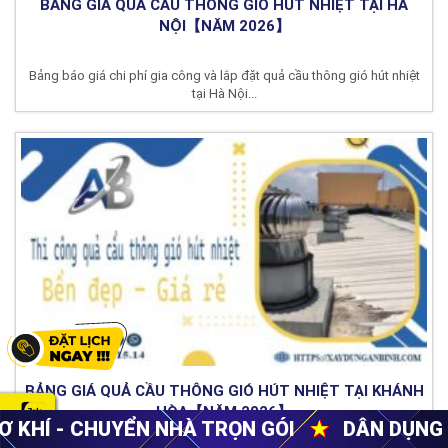
BẢNG GIÁ QUẢ CẦU THÔNG GIÓ HÚT NHIỆT TẠI HÀ
NỘI【NĂM 2026】
Bảng báo giá chi phí gia công và lắp đặt quả cầu thông gió hút nhiệt
tại Hà Nội...
BẢNG GIÁ QUẢ CẦU THÔNG GIÓ HÚT NHIỆT TẠI KHÁNH
HÒA【NĂM 2026】
À TRỌN GÓI
★
DÂN DỤNG - CÔNG NGHIỆP
★