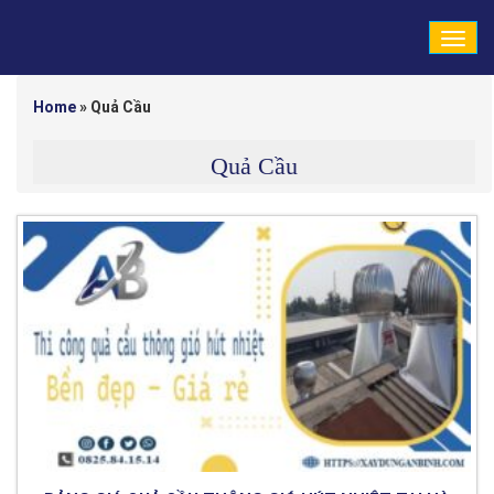
Tog
navi
Home
»
Quả Cầu
Quả Cầu