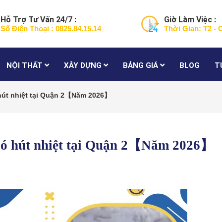
Hỗ Trợ Tư Vấn 24/7 :
Giờ Làm Việc :
Số Điện Thoại : 0825.84.15.14
Thời Gian: T2 - 
NỘI THẤT
XÂY DỰNG
BẢNG GIÁ
BLOG
T
 hút nhiệt tại Quận 2【Năm 2026】
gió hút nhiệt tại Quận 2【Năm 2026】