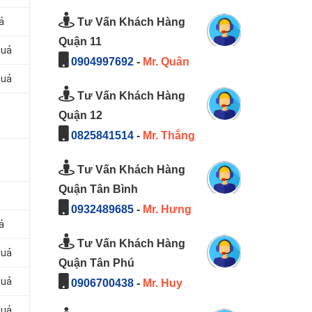
Tư Vấn Khách Hàng
ả
Quận 11
Quả
0904997692
-
Mr. Quân
Quả
Tư Vấn Khách Hàng
Quận 12
0825841514
-
Mr. Thắng
Tư Vấn Khách Hàng
Quận Tân Bình
0932489685
-
Mr. Hưng
ả
Tư Vấn Khách Hàng
Quả
Quận Tân Phú
Quả
0906700438
-
Mr. Huy
Quả