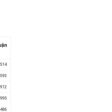
uận
 514
 593
 912
 995
 486