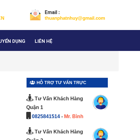
Email :
CN
thuanphatnhuy@gmail.com
UYỂN DỤNG
LIÊN HỆ
HỖ TRỢ TƯ VẤN TRỰC
TUYẾN
Tư Vấn Khách Hàng
Quận 1
0825841514
-
Mr. Bình
Tư Vấn Khách Hàng