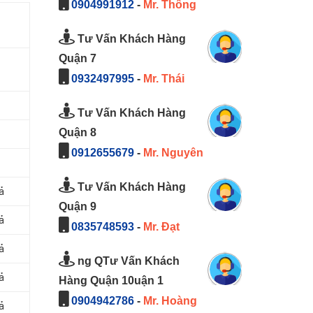
0904991912
-
Mr. Thông
Tư Vấn Khách Hàng
Quận 7
0932497995
-
Mr. Thái
Tư Vấn Khách Hàng
Quận 8
0912655679
-
Mr. Nguyên
Tư Vấn Khách Hàng
ả
Quận 9
ả
0835748593
-
Mr. Đạt
ả
ng QTư Vấn Khách
ả
Hàng Quận 10uận 1
0904942786
-
Mr. Hoàng
ả