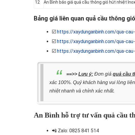
12
An Bình báo giá quả cầu thông gió hút nhiệt I
Bảng giá liên quan quả cầu thông gió
☑️
https://xaydunganbinh.com/qua-cau-
☑️
https://xaydunganbinh.com/qua-cau-t
☑️
https://xaydunganbinh.com/qua-cau-t
==>>
Lưu ý:
Đơn giá
quả cầu t
xác 100%. Quý khách hàng vui lòng liên
nhiệt nhanh và chính xác nhất.
An Bình hỗ trợ tư vấn quả cầu th
📲
Zalo: 0825 841 514