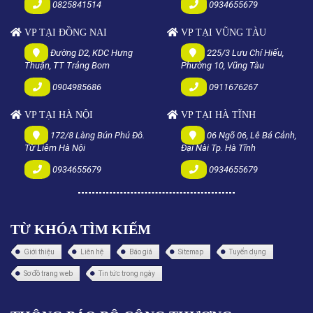
0825841514
0934655679
VP TẠI ĐỒNG NAI
VP TẠI VŨNG TÀU
Đường D2, KDC Hưng
225/3 Lưu Chí Hiếu,
Thuận, TT Trảng Bom
Phường 10, Vũng Tàu
0904985686
0911676267
VP TẠI HÀ NỘI
VP TẠI HÀ TĨNH
172/8 Làng Bún Phú Đô.
06 Ngõ 06, Lê Bá Cảnh,
Từ Liêm Hà Nội
Đại Nài Tp. Hà Tĩnh
0934655679
0934655679
TỪ KHÓA TÌM KIẾM
Giới thiệu
Liên hệ
Báo giá
Sitemap
Tuyển dụng
Sơ đồ trang web
Tin tức trong ngày