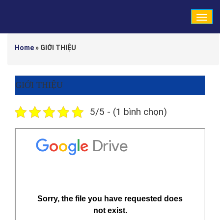
Tog
navi
Home
»
GIỚI THIỆU
GIỚI THIỆU
5/5 - (1 bình chọn)