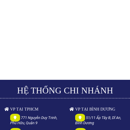
HỆ THỐNG CHI NHÁNH
VP TẠI TPHCM
VP TẠI BÌNH DƯƠNG
771 Nguyễn Duy Trinh,
51/11 Ấp Tây B, Dĩ An,
Phú Hữu, Quận 9
Bình Dương