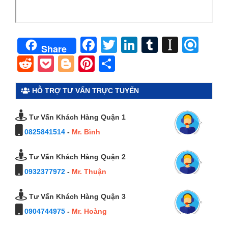
Facebook
Twitter
LinkedIn
Tumblr
Instap
Ref
Share
Reddit
Pocket
Blogger
Pinterest
Share
HỖ TRỢ TƯ VẤN TRỰC TUYẾN
Tư Vấn Khách Hàng Quận 1
0825841514
-
Mr. Bình
Tư Vấn Khách Hàng Quận 2
0932377972
-
Mr. Thuận
Tư Vấn Khách Hàng Quận 3
0904744975
-
Mr. Hoàng