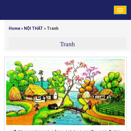
Tog
navi
Home
»
NỘI THẤT
»
Tranh
Tranh