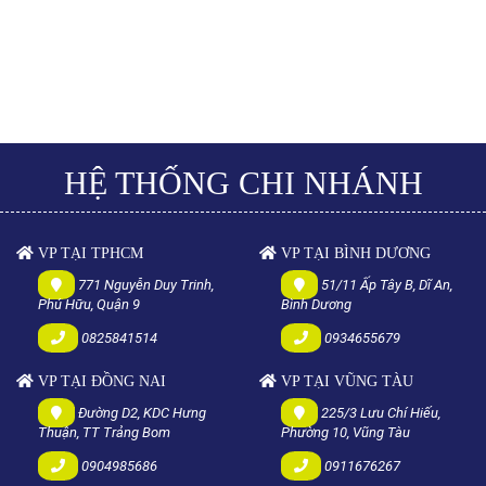
HỆ THỐNG CHI NHÁNH
VP TẠI TPHCM
VP TẠI BÌNH DƯƠNG
771 Nguyễn Duy Trinh,
51/11 Ấp Tây B, Dĩ An,
Phú Hữu, Quận 9
Bình Dương
0825841514
0934655679
VP TẠI ĐỒNG NAI
VP TẠI VŨNG TÀU
Đường D2, KDC Hưng
225/3 Lưu Chí Hiếu,
Thuận, TT Trảng Bom
Phường 10, Vũng Tàu
0904985686
0911676267