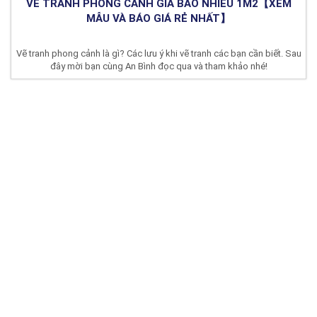
VẼ TRANH PHONG CẢNH GIÁ BAO NHIÊU 1M2【XEM
MẪU VÀ BÁO GIÁ RẺ NHẤT】
Vẽ tranh phong cảnh là gì? Các lưu ý khi vẽ tranh các bạn cần biết. Sau
đây mời bạn cùng An Bình đọc qua và tham khảo nhé!