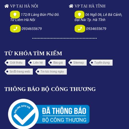
VP TẠI HÀ NỘI
VP TẠI HÀ TĨNH
172/8 Làng Bún Phú Đô.
06 Ngõ 06, Lê Bá Cảnh,
Từ Liêm Hà Nội
Đại Nài Tp. Hà Tĩnh
0934655679
0934655679
TỪ KHÓA TÌM KIẾM
Giới thiệu
Liên hệ
Báo giá
Sitemap
Tuyển dụng
Sơ đồ trang web
Tin tức trong ngày
THÔNG BÁO BỘ CÔNG THƯƠNG