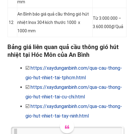
mm
An Bình báo giá quả cầu thông gió hút
Từ 3.000.000 –
12
nhiệt Inox 304 kích thước 1000 x
3.600.000₫/Quả
1000 mm
Bảng giá liên quan quả cầu thông gió hút
nhiệt tại Hóc Môn của An Bình
☑️
https://xaydunganbinh.com/qua-cau-thong-
gio-hut-nhiet-tai-tphcm.html
☑️
https://xaydunganbinh.com/qua-cau-thong-
gio-hut-nhiet-tai-cu-chi.html
☑️
https://xaydunganbinh.com/qua-cau-thong-
gio-hut-nhiet-tai-tay-ninh.html