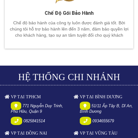
Chế Độ Gói Bảo Hành
Chế độ bảo hành của công ty luôn được đánh giá tốt. Bởi
chúng tôi hỗ trợ bảo hành lên đến 3 năm, đảm bảo quyền lợi
cho khách hàng, tạo sự an tâm tuyệt đối cho quý khách
HỆ THỐNG CHI NHÁNH
VP TẠI TPHCM
VP TẠI BÌNH DƯƠNG
771 Nguyễn Duy Trinh,
51/11 Ấp Tây B, Dĩ An,
Phú Hữu, Quận 9
Bình Dương
0825841514
0934655679
VP TẠI ĐỒNG NAI
VP TẠI VŨNG TÀU