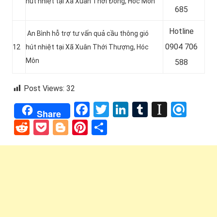
hút nhiệt tại Xã Xuân Thới Đông
, Hóc Môn
685
Hotline
An Bình hỗ trợ tư vấn quả cầu thông gió
0
904 706
12
hút nhiệt tại Xã Xuân Thới Thượng, Hóc
Môn
588
Post Views:
32
Facebook
Twitter
LinkedIn
Tumblr
Instap
Refi
Share
Reddit
Pocket
Blogger
Pinterest
Share