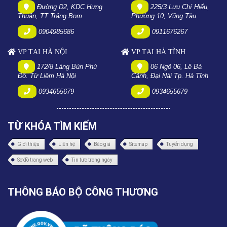
Đường D2, KDC Hưng
225/3 Lưu Chí Hiếu,
Thuận, TT Trảng Bom
Phường 10, Vũng Tàu
0904985686
0911676267
VP TẠI HÀ NỘI
VP TẠI HÀ TĨNH
172/8 Làng Bún Phú
06 Ngõ 06, Lê Bá
Đô. Từ Liêm Hà Nội
Cảnh, Đại Nài Tp. Hà Tĩnh
0934655679
0934655679
TỪ KHÓA TÌM KIẾM
Giới thiệu
Liên hệ
Báo giá
Sitemap
Tuyển dụng
Sơ đồ trang web
Tin tức trong ngày
THÔNG BÁO BỘ CÔNG THƯƠNG