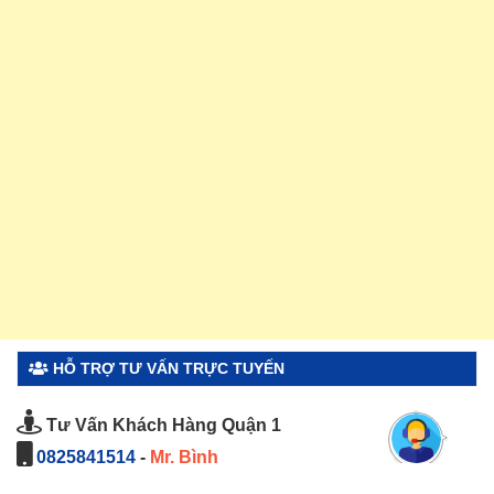
HỖ TRỢ TƯ VẤN TRỰC TUYẾN
Tư Vấn Khách Hàng Quận 1
0825841514
-
Mr. Bình