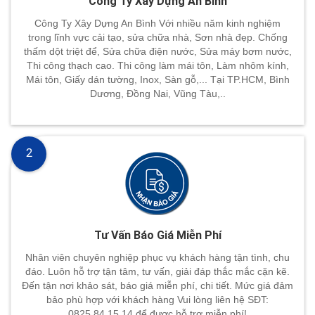
Công Ty Xây Dựng An Bình
Công Ty Xây Dựng An Bình Với nhiều năm kinh nghiệm
trong lĩnh vực cải tạo, sửa chữa nhà, Sơn nhà đẹp. Chống
thấm dột triệt để, Sửa chữa điện nước, Sửa máy bơm nước,
Thi công thạch cao. Thi công làm mái tôn, Làm nhôm kính,
Mái tôn, Giấy dán tường, Inox, Sàn gỗ,... Tại TP.HCM, Bình
Dương, Đồng Nai, Vũng Tàu,..
2
Tư Vấn Báo Giá Miễn Phí
Nhân viên chuyên nghiệp phục vụ khách hàng tận tình, chu
đáo. Luôn hỗ trợ tận tâm, tư vấn, giải đáp thắc mắc cặn kẽ.
Đến tận nơi khảo sát, báo giá miễn phí, chi tiết. Mức giá đảm
bảo phù hợp với khách hàng Vui lòng liên hệ SĐT:
0825.84.15.14 để đươc hỗ trợ miễn phí!