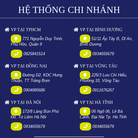
HỆ THỐNG CHI NHÁNH
VP TẠI TPHCM
VP TẠI BÌNH DƯƠNG
771 Nguyễn Duy Trinh,
51/11 Ấp Tây B, Dĩ An,
Phú Hữu, Quận 9
Bình Dương
0825841514
0934655679
VP TẠI ĐỒNG NAI
VP TẠI VŨNG TÀU
Đường D2, KDC Hưng
225/3 Lưu Chí Hiếu,
Thuận, TT Trảng Bom
Phường 10, Vũng Tàu
0904985686
0911676267
VP TẠI HÀ NỘI
VP TẠI HÀ TĨNH
172/8 Làng Bún Phú
06 Ngõ 06, Lê Bá
Đô. Từ Liêm Hà Nội
Cảnh, Đại Nài Tp. Hà Tĩnh
0934655679
0934655679