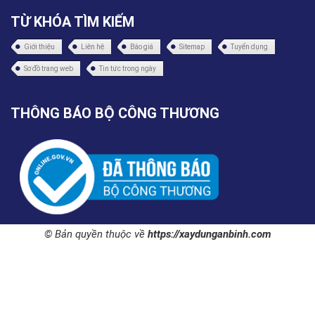
TỪ KHÓA TÌM KIẾM
Giới thiệu
Liên hệ
Báo giá
Sitemap
Tuyển dụng
Sơ đồ trang web
Tin tức trong ngày
THÔNG BÁO BỘ CÔNG THƯƠNG
© Bản quyền thuộc về
https://xaydunganbinh.com