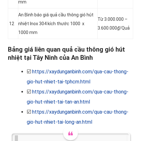
mm
An Bình báo giá quả cầu thông gió hút
Từ 3.000.000 –
12
nhiệt Inox 304 kích thước 1000 x
3.600.000₫/Quả
1000 mm
Bảng giá liên quan quả cầu thông gió hút
nhiệt tại Tây Ninh của An Bình
☑️
https://xaydunganbinh.com/qua-cau-thong-
gio-hut-nhiet-tai-tphcm.html
☑️
https://xaydunganbinh.com/qua-cau-thong-
gio-hut-nhiet-tai-tan-an.html
☑️
https://xaydunganbinh.com/qua-cau-thong-
gio-hut-nhiet-tai-long-an.html