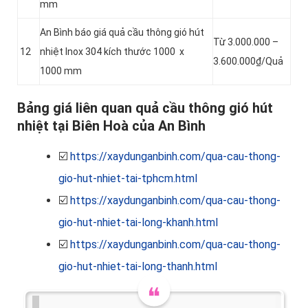
mm
An Bình báo giá quả cầu thông gió hút
Từ 3.000.000 –
12
nhiệt Inox 304 kích thước 1000 x
3.600.000₫/Quả
1000 mm
Bảng giá liên quan quả cầu thông gió hút
nhiệt tại Biên Hoà của An Bình
☑️
https://xaydunganbinh.com/qua-cau-thong-
gio-hut-nhiet-tai-tphcm.html
☑️
https://xaydunganbinh.com/qua-cau-thong-
gio-hut-nhiet-tai-long-khanh.html
☑️
https://xaydunganbinh.com/qua-cau-thong-
gio-hut-nhiet-tai-long-thanh.html