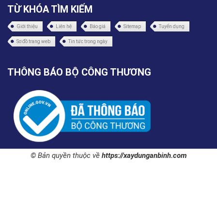
TỪ KHÓA TÌM KIẾM
Giới thiệu
Liên hệ
Báo giá
Sitemap
Tuyển dụng
Sơ đồ trang web
Tin tức trong ngày
THÔNG BÁO BỘ CÔNG THƯƠNG
© Bản quyền thuộc về
https://xaydunganbinh.com