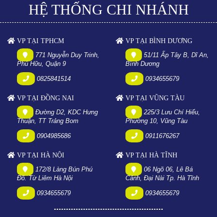
HỆ THỐNG CHI NHÁNH
VP TẠI TPHCM
VP TẠI BÌNH DƯƠNG
771 Nguyễn Duy Trinh,
51/11 Ấp Tây B, Dĩ An,
Phú Hữu, Quận 9
Bình Dương
0825841514
0934655679
VP TẠI ĐỒNG NAI
VP TẠI VŨNG TÀU
Đường D2, KDC Hưng
225/3 Lưu Chí Hiếu,
Thuận, TT Trảng Bom
Phường 10, Vũng Tàu
0904985686
0911676267
VP TẠI HÀ NỘI
VP TẠI HÀ TĨNH
172/8 Làng Bún Phú
06 Ngõ 06, Lê Bá
Đô. Từ Liêm Hà Nội
Cảnh, Đại Nài Tp. Hà Tĩnh
0934655679
0934655679