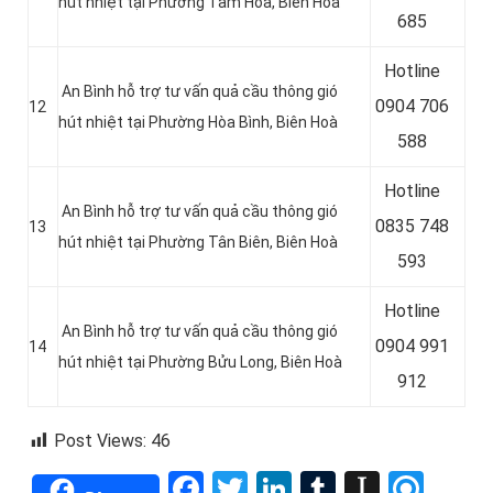
hút nhiệt tại Phường Tam Hòa, Biên Hoà
685
Hotline
An Bình hỗ trợ tư vấn quả cầu thông gió
0
904 706
12
hút nhiệt tại Phường Hòa Bình, Biên Hoà
588
Hotline
An Bình hỗ trợ tư vấn quả cầu thông gió
0
835 748
13
hút nhiệt tại Phường Tân Biên, Biên Hoà
593
Hotline
An Bình hỗ trợ tư vấn quả cầu thông gió
0904 991
14
hút nhiệt tại Phường Bửu Long, Biên Hoà
912
Post Views:
46
Facebook
Twitter
LinkedIn
Tumblr
Instap
Refi