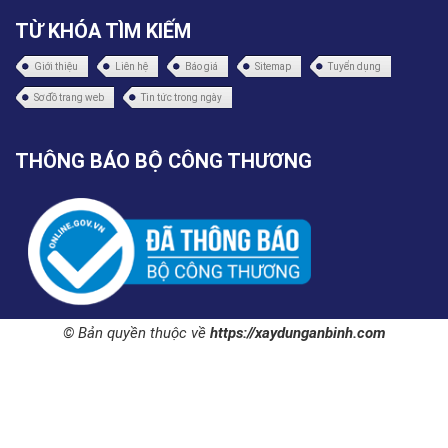
TỪ KHÓA TÌM KIẾM
Giới thiệu
Liên hệ
Báo giá
Sitemap
Tuyển dụng
Sơ đồ trang web
Tin tức trong ngày
THÔNG BÁO BỘ CÔNG THƯƠNG
© Bản quyền thuộc về
https://xaydunganbinh.com