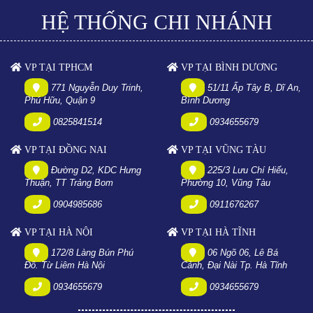
HỆ THỐNG CHI NHÁNH
VP TẠI TPHCM
VP TẠI BÌNH DƯƠNG
771 Nguyễn Duy Trinh,
51/11 Ấp Tây B, Dĩ An,
Phú Hữu, Quận 9
Bình Dương
0825841514
0934655679
VP TẠI ĐỒNG NAI
VP TẠI VŨNG TÀU
Đường D2, KDC Hưng
225/3 Lưu Chí Hiếu,
Thuận, TT Trảng Bom
Phường 10, Vũng Tàu
0904985686
0911676267
VP TẠI HÀ NỘI
VP TẠI HÀ TĨNH
172/8 Làng Bún Phú
06 Ngõ 06, Lê Bá
Đô. Từ Liêm Hà Nội
Cảnh, Đại Nài Tp. Hà Tĩnh
0934655679
0934655679