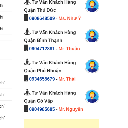
Tư Vấn Khách Hàng
hí
Quận Thủ Đức
hí
0908648509
-
Ms. Như Ý
hí
Tư Vấn Khách Hàng
Quận Bình Thạnh
0904712881
-
Mr. Thuận
Tư Vấn Khách Hàng
Quận Phú Nhuận
0934655679
-
Mr. Thái
phí
Tư Vấn Khách Hàng
phí
Quận Gò Vấp
phí
0904985685
-
Mr. Nguyên
phí