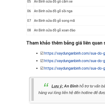
05
An Bình sửa đồ gỗ căm xe
06
An Bình sửa đồ gỗ sồi nga
07
An Bình sửa đồ gỗ song mã
08
An Bình sửa đồ gỗ xoan đào
Tham khảo thêm bảng giá liên quan s
☑️
https://xaydunganbinh.com/sua-do-g
☑️
https://xaydunganbinh.com/sua-do-g
☑️
https://xaydunganbinh.com/sua-do-g
Lưu ý:
An Bình
hỗ trợ tư vấn b
hàng vui lòng liên hệ đến hotline để đượ