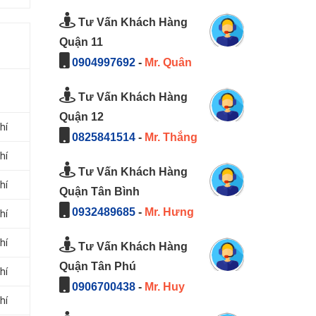
Tư Vấn Khách Hàng
Quận 11
0904997692
-
Mr. Quân
Tư Vấn Khách Hàng
Quận 12
hí
0825841514
-
Mr. Thắng
hí
Tư Vấn Khách Hàng
hí
Quận Tân Bình
0932489685
-
Mr. Hưng
hí
hí
Tư Vấn Khách Hàng
Quận Tân Phú
hí
0906700438
-
Mr. Huy
hí