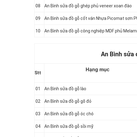
08
An Bình sửa đồ gỗ ghép phủ veneer xoan đào
09
An Bình sửa đồ gỗ cốt ván Nhựa Picomat sơn 
10
An Bình sửa đồ gỗ công nghiệp MDF phủ Melam
An Bình sửa 
Hạng mục
Stt
01
An Bình sửa đồ gỗ lào
02
An Bình sửa đồ gỗ gõ đỏ
03
An Bình sửa đồ gỗ óc chó
04
An Bình sửa đồ gỗ sồi mỹ