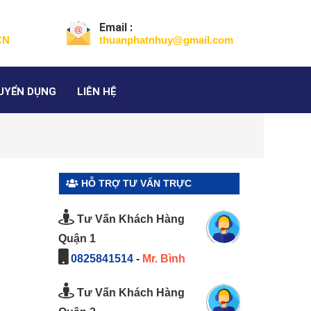
Email :
CN
thuanphatnhuy@gmail.com
UYỂN DỤNG
LIÊN HỆ
HỖ TRỢ TƯ VẤN TRỰC
TUYẾN
Tư Vấn Khách Hàng
Quận 1
0825841514
-
Mr. Bình
Tư Vấn Khách Hàng