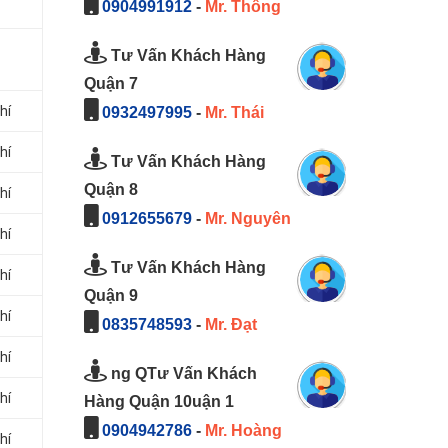
0904991912
-
Mr. Thông
Tư Vấn Khách Hàng
Quận 7
hí
0932497995
-
Mr. Thái
hí
Tư Vấn Khách Hàng
Quận 8
hí
0912655679
-
Mr. Nguyên
hí
Tư Vấn Khách Hàng
hí
Quận 9
hí
0835748593
-
Mr. Đạt
hí
ng QTư Vấn Khách
hí
Hàng Quận 10uận 1
0904942786
-
Mr. Hoàng
hí