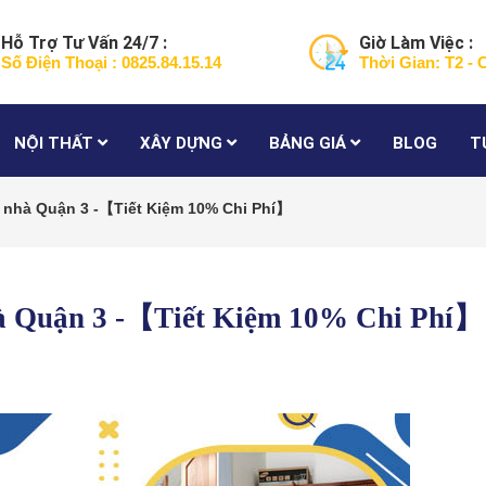
Hỗ Trợ Tư Vấn 24/7 :
Giờ Làm Việc :
Số Điện Thoại : 0825.84.15.14
Thời Gian: T2 - 
NỘI THẤT
XÂY DỰNG
BẢNG GIÁ
BLOG
T
 nhà Quận 3 -【Tiết Kiệm 10% Chi Phí】
hà Quận 3 -【Tiết Kiệm 10% Chi Phí】