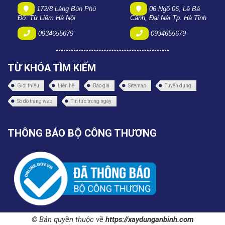
172/8 Làng Bún Phú
06 Ngõ 06, Lê Bá
Đô. Từ Liêm Hà Nội
Cảnh, Đại Nài Tp. Hà Tĩnh
0934655679
0934655679
TỪ KHÓA TÌM KIẾM
Giới thiệu
Liên hệ
Báo giá
Sitemap
Tuyển dụng
Sơ đồ trang web
Tin tức trong ngày
THÔNG BÁO BỘ CÔNG THƯƠNG
© Bản quyền thuộc về
https://xaydunganbinh.com