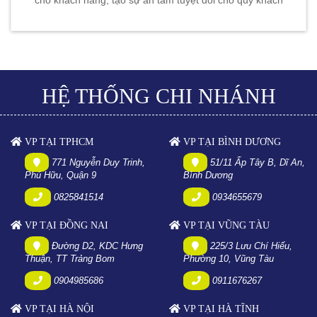
HỆ THỐNG CHI NHÁNH
VP TẠI TPHCM
VP TẠI BÌNH DƯƠNG
771 Nguyễn Duy Trinh,
51/11 Ấp Tây B, Dĩ An,
Phú Hữu, Quận 9
Bình Dương
0825841514
0934655679
VP TẠI ĐỒNG NAI
VP TẠI VŨNG TÀU
Đường D2, KDC Hưng
225/3 Lưu Chí Hiếu,
Thuận, TT Trảng Bom
Phường 10, Vũng Tàu
0904985686
0911676267
VP TẠI HÀ NỘI
VP TẠI HÀ TĨNH