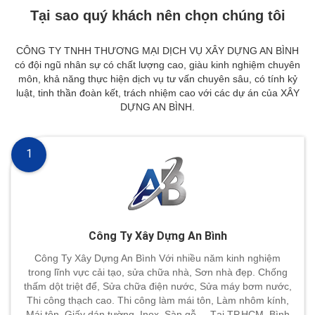
Tại sao quý khách nên chọn chúng tôi
CÔNG TY TNHH THƯƠNG MẠI DỊCH VỤ XÂY DỰNG AN BÌNH
có đội ngũ nhân sự có chất lượng cao, giàu kinh nghiệm chuyên
môn, khả năng thực hiện dịch vụ tư vấn chuyên sâu, có tính kỷ
luật, tinh thần đoàn kết, trách nhiệm cao với các dự án của XÂY
DỰNG AN BÌNH.
1
Công Ty Xây Dựng An Bình
Công Ty Xây Dựng An Bình Với nhiều năm kinh nghiệm
trong lĩnh vực cải tạo, sửa chữa nhà, Sơn nhà đẹp. Chống
thấm dột triệt để, Sửa chữa điện nước, Sửa máy bơm nước,
Thi công thạch cao. Thi công làm mái tôn, Làm nhôm kính,
Mái tôn, Giấy dán tường, Inox, Sàn gỗ,... Tại TP.HCM, Bình