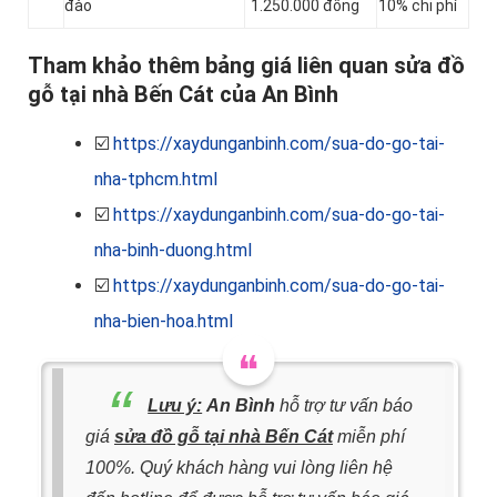
đào
1.250.000 đồng
10% chi phí
Tham khảo thêm bảng giá liên quan sửa đồ
gỗ tại nhà Bến Cát của An Bình
☑️
https://xaydunganbinh.com/sua-do-go-tai-
nha-tphcm.html
☑️
https://xaydunganbinh.com/sua-do-go-tai-
nha-binh-duong.html
☑️
https://xaydunganbinh.com/sua-do-go-tai-
nha-bien-hoa.html
Lưu ý:
An Bình
hỗ trợ tư vấn báo
giá
sửa đồ gỗ tại nhà Bến Cát
miễn phí
100%. Quý khách hàng vui lòng liên hệ