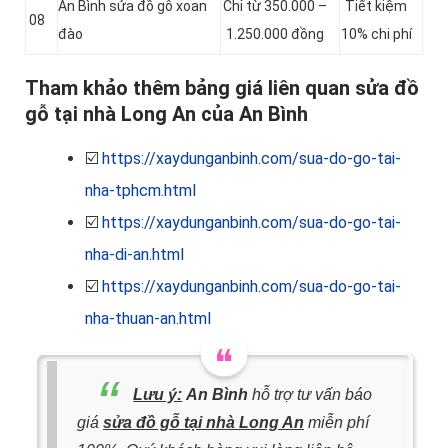
An Bình sửa đồ gỗ xoan
Chỉ từ 350.000 –
Tiết kiệm
08
đào
1.250.000 đồng
10% chi phí
Tham khảo thêm bảng giá liên quan sửa đồ
gỗ tại nhà Long An của An Bình
☑️
https://xaydunganbinh.com/sua-do-go-tai-
nha-tphcm.html
☑️
https://xaydunganbinh.com/sua-do-go-tai-
nha-di-an.html
☑️
https://xaydunganbinh.com/sua-do-go-tai-
nha-thuan-an.html
Lưu ý:
An Bình
hỗ trợ tư vấn báo
giá
sửa đồ gỗ tại nhà Long An
miễn phí