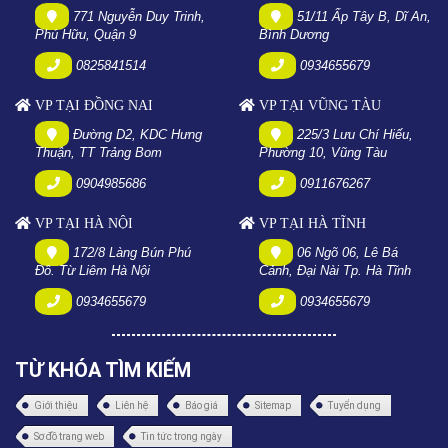
771 Nguyễn Duy Trinh,
51/11 Ấp Tây B, Dĩ An,
Phú Hữu, Quận 9
Bình Dương
0825841514
0934655679
VP TẠI ĐỒNG NAI
VP TẠI VŨNG TÀU
Đường D2, KDC Hưng
225/3 Lưu Chí Hiếu,
Thuận, TT Trảng Bom
Phường 10, Vũng Tàu
0904985686
0911676267
VP TẠI HÀ NỘI
VP TẠI HÀ TĨNH
172/8 Làng Bún Phú
06 Ngõ 06, Lê Bá
Đô. Từ Liêm Hà Nội
Cảnh, Đại Nài Tp. Hà Tĩnh
0934655679
0934655679
TỪ KHÓA TÌM KIẾM
Giới thiệu
Liên hệ
Báo giá
Sitemap
Tuyển dụng
Sơ đồ trang web
Tin tức trong ngày