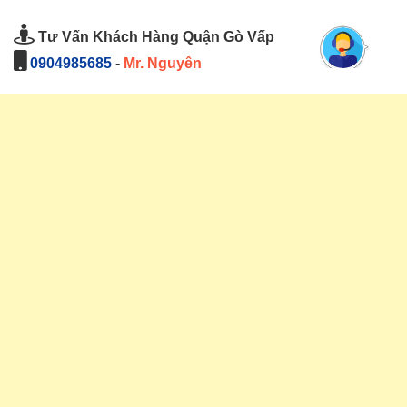
Tư Vấn Khách Hàng Quận Gò Vấp
0904985685
-
Mr. Nguyên