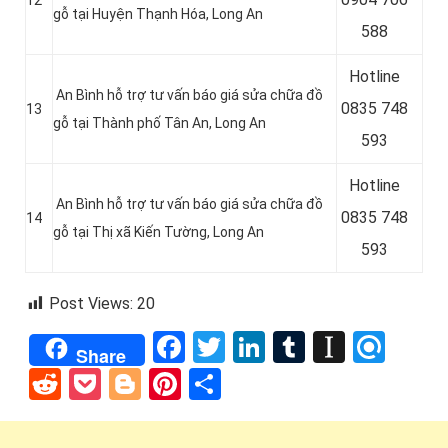
12
gỗ tại Huyện Thạnh Hóa
, Long An
588
Hotline
An Bình hỗ trợ tư vấn báo giá sửa chữa đồ
0
835 748
13
gỗ tại Thành phố Tân An
, Long An
593
Hotline
An Bình hỗ trợ tư vấn báo giá sửa chữa đồ
0835 748
14
gỗ tại Thị xã Kiến Tường
, Long An
593
Post Views:
20
Facebook
Twitter
LinkedIn
Tumblr
Instap
Refi
Share
Reddit
Pocket
Blogger
Pinterest
Share