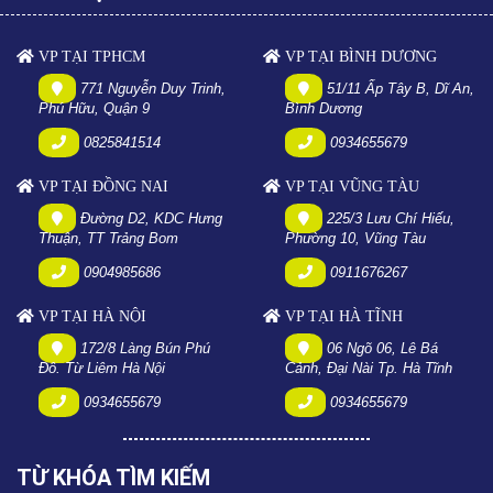
VP TẠI TPHCM
VP TẠI BÌNH DƯƠNG
771 Nguyễn Duy Trinh,
51/11 Ấp Tây B, Dĩ An,
Phú Hữu, Quận 9
Bình Dương
0825841514
0934655679
VP TẠI ĐỒNG NAI
VP TẠI VŨNG TÀU
Đường D2, KDC Hưng
225/3 Lưu Chí Hiếu,
Thuận, TT Trảng Bom
Phường 10, Vũng Tàu
0904985686
0911676267
VP TẠI HÀ NỘI
VP TẠI HÀ TĨNH
172/8 Làng Bún Phú
06 Ngõ 06, Lê Bá
Đô. Từ Liêm Hà Nội
Cảnh, Đại Nài Tp. Hà Tĩnh
0934655679
0934655679
TỪ KHÓA TÌM KIẾM