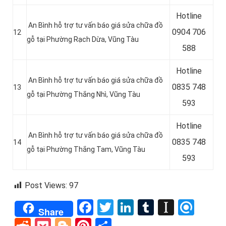
Hotline
An Bình hỗ trợ tư vấn báo giá sửa chữa đồ
0
904 706
12
gỗ tại Phường Rạch Dừa, Vũng Tàu
588
Hotline
An Bình hỗ trợ tư vấn báo giá sửa chữa đồ
0
835 748
13
gỗ tại Phường Thắng Nhì, Vũng Tàu
593
Hotline
An Bình hỗ trợ tư vấn báo giá sửa chữa đồ
0835 748
14
gỗ tại Phường Thắng Tam, Vũng Tàu
593
Post Views:
97
Facebook
Twitter
LinkedIn
Tumblr
Instap
Refi
Share