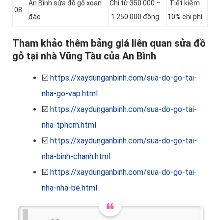
An Bình sửa đồ gỗ xoan
Chỉ từ 350.000 –
Tiết kiệm
08
đào
1.250.000 đồng
10% chi phí
Tham khảo thêm bảng giá liên quan sửa đồ
gỗ tại nhà Vũng Tàu của An Bình
☑️
https://xaydunganbinh.com/sua-do-go-tai-
nha-go-vap.html
☑️
https://xaydunganbinh.com/sua-do-go-tai-
nha-tphcm.html
☑️
https://xaydunganbinh.com/sua-do-go-tai-
nha-binh-chanh.html
☑️
https://xaydunganbinh.com/sua-do-go-tai-
nha-nha-be.html