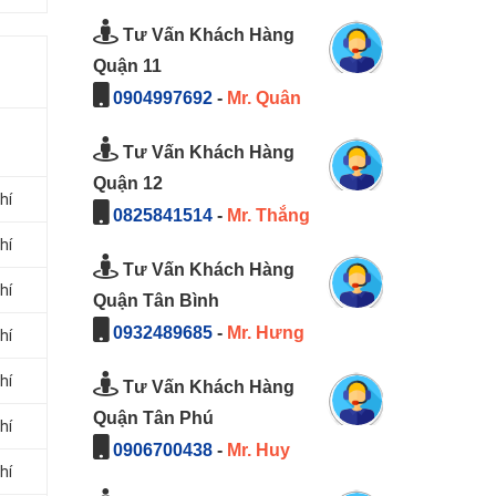
Tư Vấn Khách Hàng
Quận 11
0904997692
-
Mr. Quân
Tư Vấn Khách Hàng
Quận 12
hí
0825841514
-
Mr. Thắng
hí
Tư Vấn Khách Hàng
hí
Quận Tân Bình
0932489685
-
Mr. Hưng
hí
hí
Tư Vấn Khách Hàng
Quận Tân Phú
hí
0906700438
-
Mr. Huy
hí