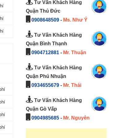
Tư Vấn Khách Hàng
hí
Quận Thủ Đức
hí
0908648509
-
Ms. Như Ý
hí
Tư Vấn Khách Hàng
Quận Bình Thạnh
0904712881
-
Mr. Thuận
Tư Vấn Khách Hàng
Quận Phú Nhuận
0934655679
-
Mr. Thái
phí
Tư Vấn Khách Hàng
phí
Quận Gò Vấp
phí
0904985685
-
Mr. Nguyên
phí