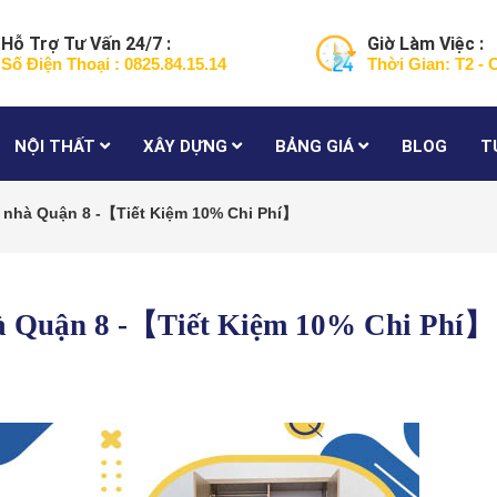
Hỗ Trợ Tư Vấn 24/7 :
Giờ Làm Việc :
Số Điện Thoại : 0825.84.15.14
Thời Gian: T2 - 
NỘI THẤT
XÂY DỰNG
BẢNG GIÁ
BLOG
T
 nhà Quận 8 -【Tiết Kiệm 10% Chi Phí】
hà Quận 8 -【Tiết Kiệm 10% Chi Phí】