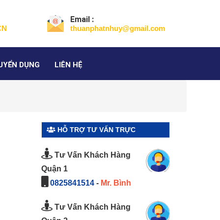
Email :
CN
thuanphatnhuy@gmail.com
UYỂN DỤNG
LIÊN HỆ
HỖ TRỢ TƯ VẤN TRỰC
TUYẾN
Tư Vấn Khách Hàng
Quận 1
0825841514
-
Mr. Bình
Tư Vấn Khách Hàng