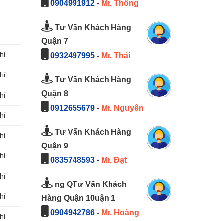
0904991912
-
Mr. Thông
Tư Vấn Khách Hàng
Quận 7
hí
0932497995
-
Mr. Thái
hí
Tư Vấn Khách Hàng
Quận 8
hí
0912655679
-
Mr. Nguyên
hí
Tư Vấn Khách Hàng
hí
Quận 9
hí
0835748593
-
Mr. Đạt
hí
ng QTư Vấn Khách
hí
Hàng Quận 10uận 1
0904942786
-
Mr. Hoàng
hí