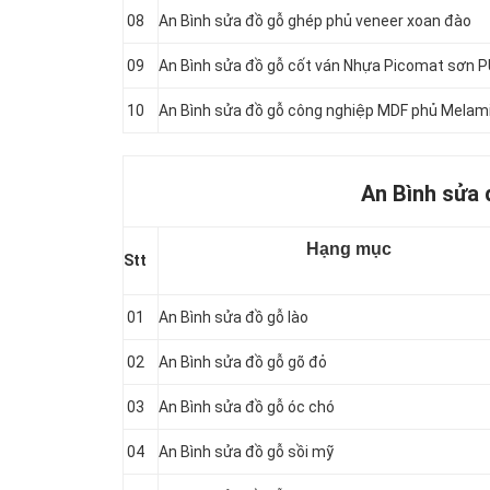
08
An Bình sửa đồ gỗ ghép phủ veneer xoan đào
09
An Bình sửa đồ gỗ cốt ván Nhựa Picomat sơn 
10
An Bình sửa đồ gỗ công nghiệp MDF phủ Melam
An Bình sửa 
Hạng mục
Stt
01
An Bình sửa đồ gỗ lào
02
An Bình sửa đồ gỗ gõ đỏ
03
An Bình sửa đồ gỗ óc chó
04
An Bình sửa đồ gỗ sồi mỹ