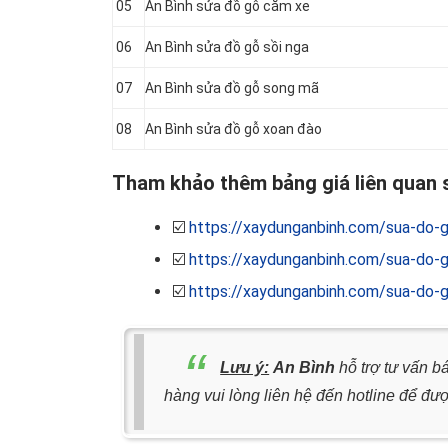
05
An Bình sửa đồ gỗ căm xe
06
An Bình sửa đồ gỗ sồi nga
07
An Bình sửa đồ gỗ song mã
08
An Bình sửa đồ gỗ xoan đào
Tham khảo thêm bảng giá liên quan s
☑️
https://xaydunganbinh.com/sua-do-g
☑️
https://xaydunganbinh.com/sua-do-g
☑️
https://xaydunganbinh.com/sua-do-g
Lưu ý:
An Bình
hỗ trợ tư vấn b
hàng vui lòng liên hệ đến hotline để đượ