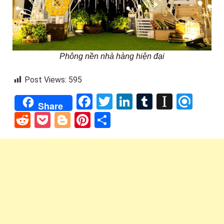
Phông nền nhà hàng hiện đại
Post Views:
595
Facebook
Twitter
LinkedIn
Tumblr
Instap
Refi
Share
Reddit
Pocket
Blogger
Pinterest
Share