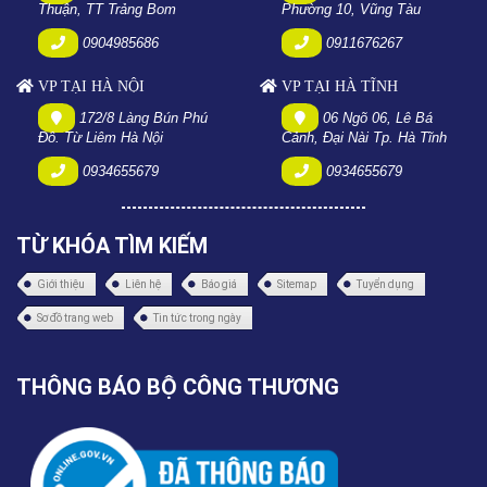
Thuận, TT Trảng Bom
Phường 10, Vũng Tàu
0904985686
0911676267
VP TẠI HÀ NỘI
VP TẠI HÀ TĨNH
172/8 Làng Bún Phú
06 Ngõ 06, Lê Bá
Đô. Từ Liêm Hà Nội
Cảnh, Đại Nài Tp. Hà Tĩnh
0934655679
0934655679
TỪ KHÓA TÌM KIẾM
Giới thiệu
Liên hệ
Báo giá
Sitemap
Tuyển dụng
Sơ đồ trang web
Tin tức trong ngày
THÔNG BÁO BỘ CÔNG THƯƠNG