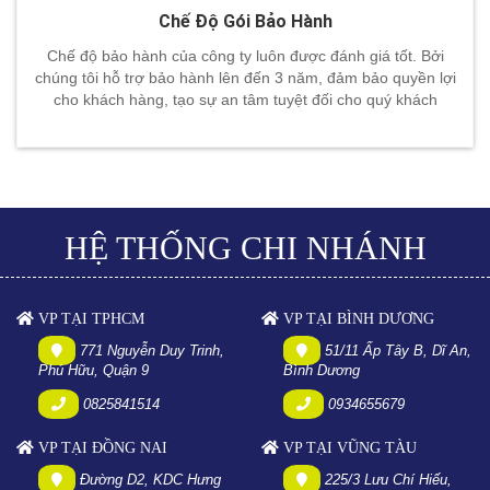
Chế Độ Gói Bảo Hành
Chế độ bảo hành của công ty luôn được đánh giá tốt. Bởi
chúng tôi hỗ trợ bảo hành lên đến 3 năm, đảm bảo quyền lợi
cho khách hàng, tạo sự an tâm tuyệt đối cho quý khách
HỆ THỐNG CHI NHÁNH
VP TẠI TPHCM
VP TẠI BÌNH DƯƠNG
771 Nguyễn Duy Trinh,
51/11 Ấp Tây B, Dĩ An,
Phú Hữu, Quận 9
Bình Dương
0825841514
0934655679
VP TẠI ĐỒNG NAI
VP TẠI VŨNG TÀU
Đường D2, KDC Hưng
225/3 Lưu Chí Hiếu,