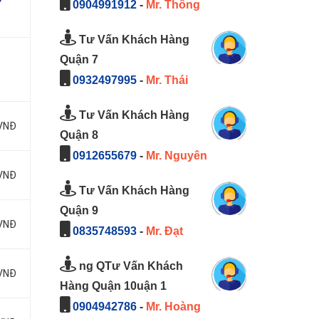
0904991912
-
Mr. Thông
Tư Vấn Khách Hàng
Quận 7
0932497995
-
Mr. Thái
Tư Vấn Khách Hàng
 VNĐ
Quận 8
0912655679
-
Mr. Nguyên
 VNĐ
Tư Vấn Khách Hàng
Quận 9
 VNĐ
0835748593
-
Mr. Đạt
ng QTư Vấn Khách
 VNĐ
Hàng Quận 10uận 1
0904942786
-
Mr. Hoàng