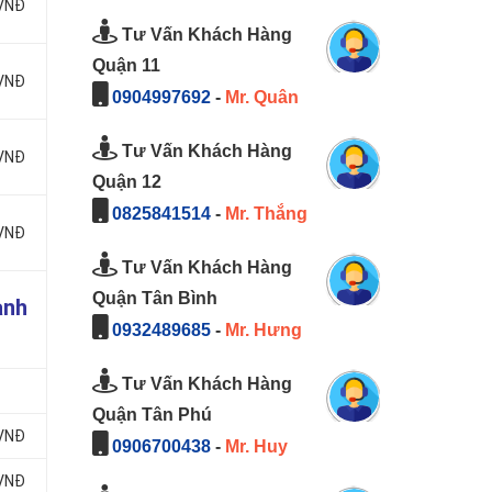
 VNĐ
Tư Vấn Khách Hàng
Quận 11
 VNĐ
0904997692
-
Mr. Quân
Tư Vấn Khách Hàng
 VNĐ
Quận 12
0825841514
-
Mr. Thắng
 VNĐ
Tư Vấn Khách Hàng
Quận Tân Bình
ành
0932489685
-
Mr. Hưng
Tư Vấn Khách Hàng
Quận Tân Phú
 VNĐ
0906700438
-
Mr. Huy
 VNĐ