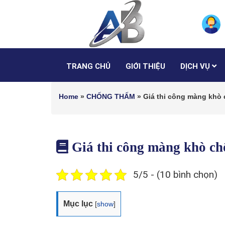
TRANG CHỦ
GIỚI THIỆU
DỊCH VỤ
Home
»
CHỐNG THẤM
»
Giá thi công màng kh
Giá thi công màng khò 
5/5 - (10 bình chọn)
Mục lục
[
show
]