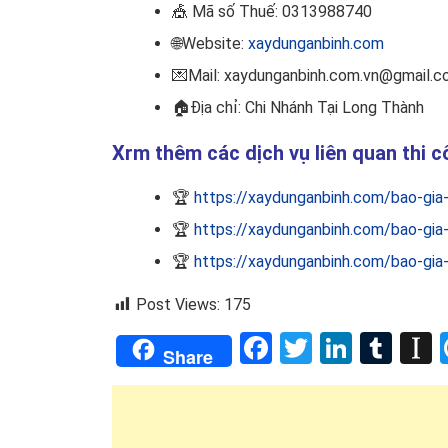
🎪
Mã số Thuế: 0313988740
🌐Website:
xaydunganbinh.com
💌Mail: xaydunganbinh.com.vn@gmail.
🏠
Địa chỉ: Chi Nhánh Tại Long Thành
Xrm thêm các dịch vụ liên quan thi
🏆
https://xaydunganbinh.com/bao-gia
🏆
https://xaydunganbinh.com/bao-gia
🏆
https://xaydunganbinh.com/bao-gia
Post Views:
175
Facebook
Twitter
Linked
Tum
I
Share