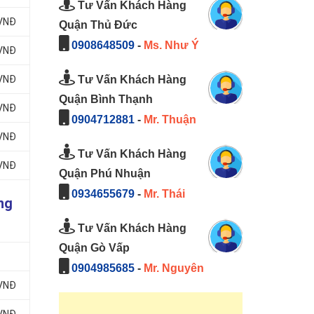
Tư Vấn Khách Hàng
 VNĐ
Quận Thủ Đức
0908648509
-
Ms. Như Ý
 VNĐ
Tư Vấn Khách Hàng
 VNĐ
Quận Bình Thạnh
 VNĐ
0904712881
-
Mr. Thuận
 VNĐ
Tư Vấn Khách Hàng
 VNĐ
Quận Phú Nhuận
0934655679
-
Mr. Thái
ng
Tư Vấn Khách Hàng
Quận Gò Vấp
0904985685
-
Mr. Nguyên
 VNĐ