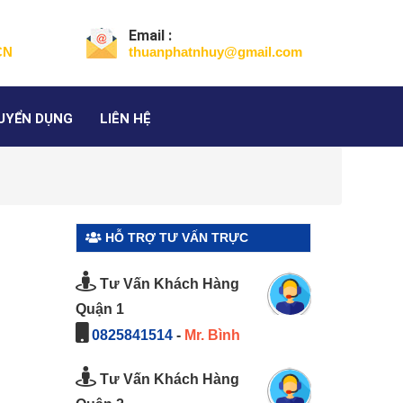
Email :
CN
thuanphatnhuy@gmail.com
UYỂN DỤNG
LIÊN HỆ
HỖ TRỢ TƯ VẤN TRỰC
】
TUYẾN
Tư Vấn Khách Hàng
Quận 1
0825841514
-
Mr. Bình
Tư Vấn Khách Hàng