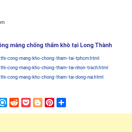
com
 công màng chống thấm khò tại Long Thành
-thi-cong-mang-kho-chong-tham-tai-tphcm.html
-thi-cong-mang-kho-chong-tham-tai-nhon-trach.html
-thi-cong-mang-kho-chong-tham-tai-dong-nai.html
In
blr
nstapaper
Refind
Reddit
Pocket
Blogger
Pinterest
Share