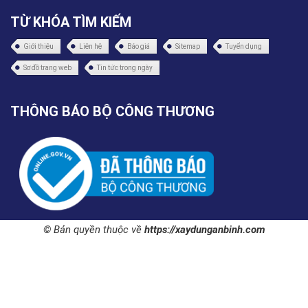
TỪ KHÓA TÌM KIẾM
Giới thiệu
Liên hệ
Báo giá
Sitemap
Tuyển dụng
Sơ đồ trang web
Tin tức trong ngày
THÔNG BÁO BỘ CÔNG THƯƠNG
© Bản quyền thuộc về
https://xaydunganbinh.com