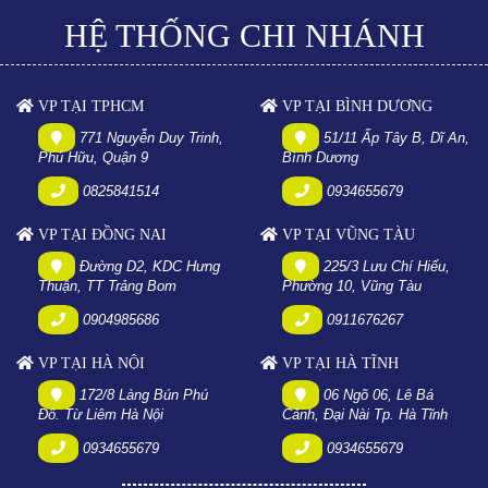
HỆ THỐNG CHI NHÁNH
VP TẠI TPHCM
VP TẠI BÌNH DƯƠNG
771 Nguyễn Duy Trinh,
51/11 Ấp Tây B, Dĩ An,
Phú Hữu, Quận 9
Bình Dương
0825841514
0934655679
VP TẠI ĐỒNG NAI
VP TẠI VŨNG TÀU
Đường D2, KDC Hưng
225/3 Lưu Chí Hiếu,
Thuận, TT Trảng Bom
Phường 10, Vũng Tàu
0904985686
0911676267
VP TẠI HÀ NỘI
VP TẠI HÀ TĨNH
172/8 Làng Bún Phú
06 Ngõ 06, Lê Bá
Đô. Từ Liêm Hà Nội
Cảnh, Đại Nài Tp. Hà Tĩnh
0934655679
0934655679