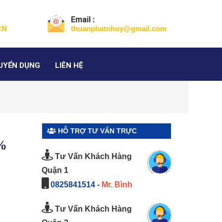
Email :
CN
thuanphatnhuy@gmail.com
UYỂN DỤNG
LIÊN HỆ
HỖ TRỢ TƯ VẤN TRỰC
5%
TUYẾN
Tư Vấn Khách Hàng
Quận 1
0825841514
-
Mr. Bình
Tư Vấn Khách Hàng