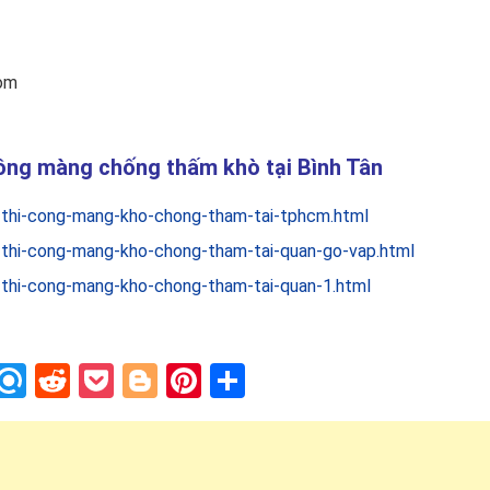
com
công màng chống thấm khò tại Bình Tân
-thi-cong-mang-kho-chong-tham-tai-tphcm.html
-thi-cong-mang-kho-chong-tham-tai-quan-go-vap.html
-thi-cong-mang-kho-chong-tham-tai-quan-1.html
In
blr
nstapaper
Refind
Reddit
Pocket
Blogger
Pinterest
Share