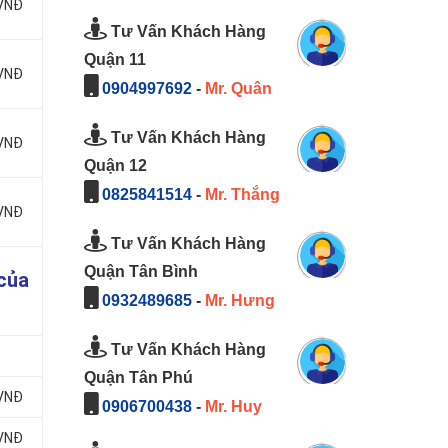
 VNĐ
Tư Vấn Khách Hàng
Quận 11
 VNĐ
0904997692
-
Mr. Quân
Tư Vấn Khách Hàng
 VNĐ
Quận 12
0825841514
-
Mr. Thắng
 VNĐ
Tư Vấn Khách Hàng
Quận Tân Bình
của
0932489685
-
Mr. Hưng
Tư Vấn Khách Hàng
Quận Tân Phú
 VNĐ
0906700438
-
Mr. Huy
 VNĐ