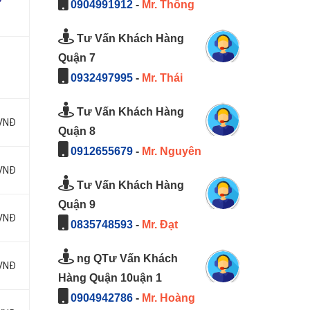
0904991912
-
Mr. Thông
Tư Vấn Khách Hàng
Quận 7
0932497995
-
Mr. Thái
Tư Vấn Khách Hàng
 VNĐ
Quận 8
0912655679
-
Mr. Nguyên
 VNĐ
Tư Vấn Khách Hàng
Quận 9
 VNĐ
0835748593
-
Mr. Đạt
ng QTư Vấn Khách
 VNĐ
Hàng Quận 10uận 1
0904942786
-
Mr. Hoàng