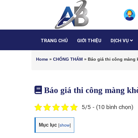
TRANG CHỦ
GIỚI THIỆU
DỊCH VỤ
Home
»
CHỐNG THẤM
»
Báo giá thi công màng 
Báo giá thi công màng kh
5/5 - (10 bình chọn)
Mục lục
[
show
]