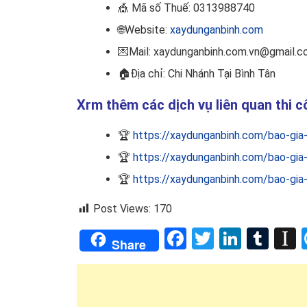
🎪
Mã số Thuế: 0313988740
🌐Website:
xaydunganbinh.com
💌Mail: xaydunganbinh.com.vn@gmail.
🏠
Địa chỉ: Chi Nhánh Tại Bình Tân
Xrm thêm các dịch vụ liên quan thi 
🏆
https://xaydunganbinh.com/bao-gia
🏆
https://xaydunganbinh.com/bao-gia
🏆
https://xaydunganbinh.com/bao-gia
Post Views:
170
Facebook
Twitter
Linked
Tum
I
Share