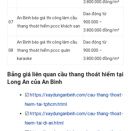
3.800.000 đồng/m²
Dao động từ
An Bình báo giá thi công làm cầu
07
900.000 –
thang thoát hiểm pccc khách sạn
3.800.000 đồng/m²
An Bình báo giá thi công làm cầu
Dao động từ
08
thang thoát hiểm pccc quán
900.000 –
karaoke
3.800.000 đồng/m²
Bảng giá liên quan cầu thang thoát hiểm tại
Long An của An Bình
☑️
https://xaydunganbinh.com/cau-thang-thoat-
hiem-tai-tphcm.html
☑️
https://xaydunganbinh.com/cau-thang-thoat-
hiem-tai-di-an.html