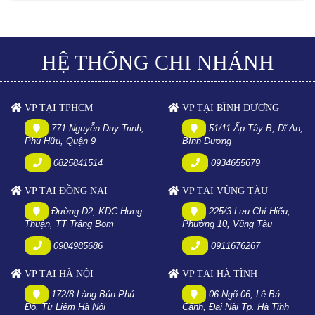
HỆ THỐNG CHI NHÁNH
VP TẠI TPHCM
VP TẠI BÌNH DƯƠNG
771 Nguyễn Duy Trinh,
51/11 Ấp Tây B, Dĩ An,
Phú Hữu, Quận 9
Bình Dương
0825841514
0934655679
VP TẠI ĐỒNG NAI
VP TẠI VŨNG TÀU
Đường D2, KDC Hưng
225/3 Lưu Chí Hiếu,
Thuận, TT Trảng Bom
Phường 10, Vũng Tàu
0904985686
0911676267
VP TẠI HÀ NỘI
VP TẠI HÀ TĨNH
172/8 Làng Bún Phú
06 Ngõ 06, Lê Bá
Đô. Từ Liêm Hà Nội
Cảnh, Đại Nài Tp. Hà Tĩnh