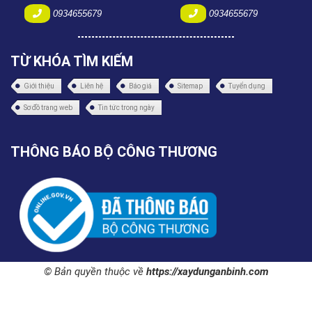
0934655679
0934655679
TỪ KHÓA TÌM KIẾM
Giới thiệu
Liên hệ
Báo giá
Sitemap
Tuyển dụng
Sơ đồ trang web
Tin tức trong ngày
THÔNG BÁO BỘ CÔNG THƯƠNG
© Bản quyền thuộc về
https://xaydunganbinh.com