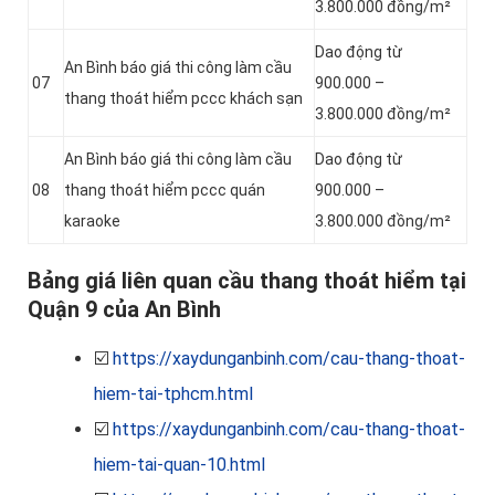
3.800.000 đồng/m²
Dao động từ
An Bình báo giá thi công làm cầu
07
900.000 –
thang thoát hiểm pccc khách sạn
3.800.000 đồng/m²
An Bình báo giá thi công làm cầu
Dao động từ
08
thang thoát hiểm pccc quán
900.000 –
karaoke
3.800.000 đồng/m²
Bảng giá liên quan cầu thang thoát hiểm tại
Quận 9 của An Bình
☑️
https://xaydunganbinh.com/cau-thang-thoat-
hiem-tai-tphcm.html
☑️
https://xaydunganbinh.com/cau-thang-thoat-
hiem-tai-quan-10.html