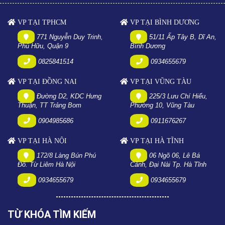
VP TẠI TPHCM
VP TẠI BÌNH DƯƠNG
771 Nguyễn Duy Trinh,
51/11 Ấp Tây B, Dĩ An,
Phú Hữu, Quận 9
Bình Dương
0825841514
0934655679
VP TẠI ĐỒNG NAI
VP TẠI VŨNG TÀU
Đường D2, KDC Hưng
225/3 Lưu Chí Hiếu,
Thuận, TT Trảng Bom
Phường 10, Vũng Tàu
0904985686
0911676267
VP TẠI HÀ NỘI
VP TẠI HÀ TĨNH
172/8 Làng Bún Phú
06 Ngõ 06, Lê Bá
Đô. Từ Liêm Hà Nội
Cảnh, Đại Nài Tp. Hà Tĩnh
0934655679
0934655679
TỪ KHÓA TÌM KIẾM