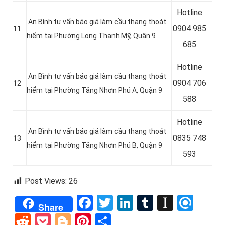
Hotline
An Bình tư vấn báo giá làm cầu thang thoát
0904 985
11
hiểm tại Phường Long Thạnh Mỹ, Quận 9
685
Hotline
An Bình tư vấn báo giá làm cầu thang thoát
0
904 706
12
hiểm tại Phường Tăng Nhơn Phú A, Quận 9
588
Hotline
An Bình tư vấn báo giá làm cầu thang thoát
0
835 748
13
hiểm tại Phường Tăng Nhơn Phú B, Quận 9
593
Post Views:
26
Facebook
Twitter
LinkedIn
Tumblr
Instap
Refi
Share
Reddit
Pocket
Blogger
Pinterest
Share