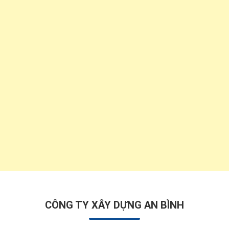
CÔNG TY XÂY DỰNG AN BÌNH