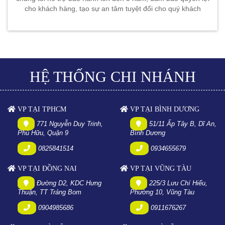
cho khách hàng, tạo sự an tâm tuyệt đối cho quý khách
HỆ THỐNG CHI NHÁNH
VP TẠI TPHCM
VP TẠI BÌNH DƯƠNG
771 Nguyễn Duy Trinh,
51/11 Ấp Tây B, Dĩ An,
Phú Hữu, Quận 9
Bình Dương
0825841514
0934655679
VP TẠI ĐỒNG NAI
VP TẠI VŨNG TÀU
Đường D2, KDC Hưng
225/3 Lưu Chí Hiếu,
Thuận, TT Trảng Bom
Phường 10, Vũng Tàu
0904985686
0911676267