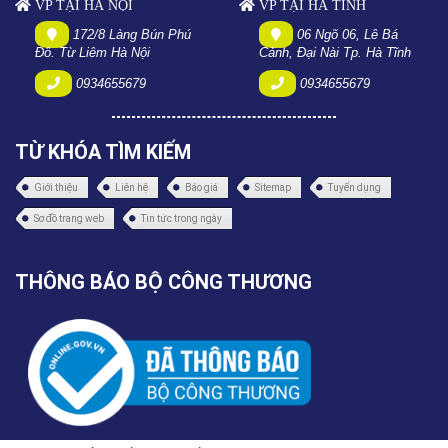
VP TẠI HÀ NỘI
VP TẠI HÀ TĨNH
172/8 Làng Bún Phú
06 Ngõ 06, Lê Bá
Đô. Từ Liêm Hà Nội
Cảnh, Đại Nài Tp. Hà Tĩnh
0934655679
0934655679
TỪ KHÓA TÌM KIẾM
Giới thiệu
Liên hệ
Báo giá
Sitemap
Tuyển dụng
Sơ đồ trang web
Tin tức trong ngày
THÔNG BÁO BỘ CÔNG THƯƠNG