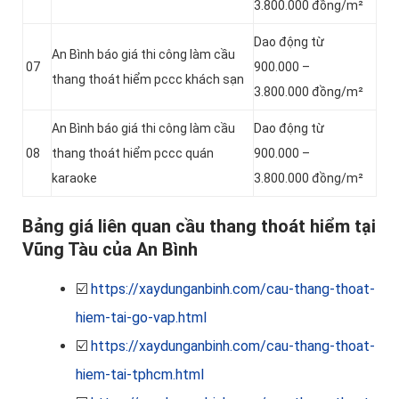
3.800.000 đồng/m²
Dao động từ
An Bình báo giá thi công làm cầu
07
900.000 –
thang thoát hiểm pccc khách sạn
3.800.000 đồng/m²
An Bình báo giá thi công làm cầu
Dao động từ
08
thang thoát hiểm pccc quán
900.000 –
karaoke
3.800.000 đồng/m²
Bảng giá liên quan cầu thang thoát hiểm tại
Vũng Tàu của An Bình
☑️
https://xaydunganbinh.com/cau-thang-thoat-
hiem-tai-go-vap.html
☑️
https://xaydunganbinh.com/cau-thang-thoat-
hiem-tai-tphcm.html