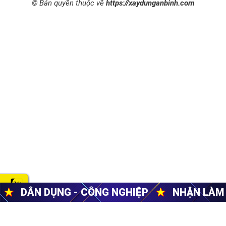
© Bản quyền thuộc về
https://xaydunganbinh.com
- CÔNG NGHIỆP
★
NHẬN LÀM TỪ NHỮNG VIỆ