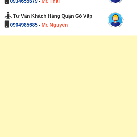
0934655679
-
Mr. Thái
Tư Vấn Khách Hàng Quận Gò Vấp
0904985685
-
Mr. Nguyên