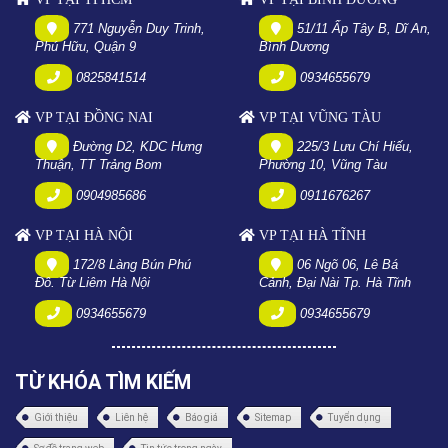
771 Nguyễn Duy Trinh,
51/11 Ấp Tây B, Dĩ An,
Phú Hữu, Quận 9
Bình Dương
0825841514
0934655679
VP TẠI ĐỒNG NAI
VP TẠI VŨNG TÀU
Đường D2, KDC Hưng
225/3 Lưu Chí Hiếu,
Thuận, TT Trảng Bom
Phường 10, Vũng Tàu
0904985686
0911676267
VP TẠI HÀ NỘI
VP TẠI HÀ TĨNH
172/8 Làng Bún Phú
06 Ngõ 06, Lê Bá
Đô. Từ Liêm Hà Nội
Cảnh, Đại Nài Tp. Hà Tĩnh
0934655679
0934655679
TỪ KHÓA TÌM KIẾM
Giới thiệu
Liên hệ
Báo giá
Sitemap
Tuyển dụng