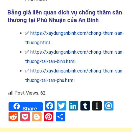
Bảng giá liên quan dịch vụ chống thấm sân
thượng tại Phú Nhuận của An Bình
✅
https://xaydunganbinh.com/chong-tham-san-
thuong.html
✅
https://xaydunganbinh.com/chong-tham-san-
thuong-tai-tan-binh.html
✅
https://xaydunganbinh.com/chong-tham-san-
thuong-tai-tan-phu.html
Post Views:
62
Facebook
Twitter
LinkedIn
Tumblr
Instap
Refi
Share
Reddit
Pocket
Blogger
Pinterest
Share