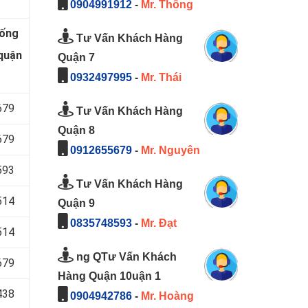
0904991912
-
Mr. Thông
hống
Tư Vấn Khách Hàng
quận
Quận 7
0932497995
-
Mr. Thái
679
Tư Vấn Khách Hàng
Quận 8
679
0912655679
-
Mr. Nguyên
593
Tư Vấn Khách Hàng
514
Quận 9
0835748593
-
Mr. Đạt
514
ng QTư Vấn Khách
679
Hàng Quận 10uận 1
438
0904942786
-
Mr. Hoàng