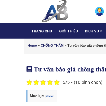
TRANG CHỦ
GIỚI THIỆU
DỊCH VỤ
Home
»
CHỐNG THẤM
»
Tư vấn báo giá chống 
Tư vấn báo giá chống th
5/5 - (10 bình chọn)
Mục lục
[
show
]