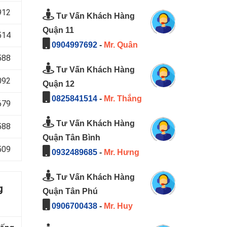
912
Tư Vấn Khách Hàng
Quận 11
514
0904997692
-
Mr. Quân
588
Tư Vấn Khách Hàng
092
Quận 12
0825841514
-
Mr. Thắng
679
Tư Vấn Khách Hàng
588
Quận Tân Bình
509
0932489685
-
Mr. Hưng
Tư Vấn Khách Hàng
g
Quận Tân Phú
0906700438
-
Mr. Huy