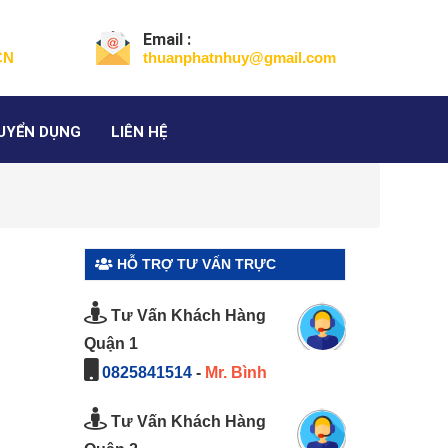
Email :
CN
thuanphatnhuy@gmail.com
UYỂN DỤNG
LIÊN HỆ
HỖ TRỢ TƯ VẤN TRỰC
】
TUYẾN
Tư Vấn Khách Hàng
Quận 1
0825841514
-
Mr. Bình
Tư Vấn Khách Hàng