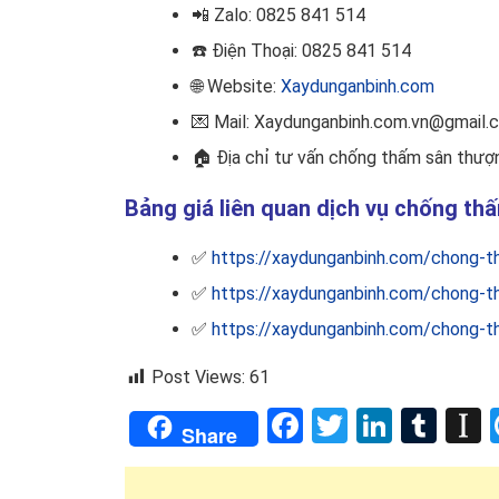
📲
Zalo: 0825 841 514
☎️ Điện Thoại
: 0825 841 514
🌐 Website:
Xaydunganbinh.com
💌 Mail: Xaydunganbinh.com.vn@gmail.
🏠
Địa chỉ tư vấn chống thấm sân thượn
Bảng giá liên quan dịch vụ chống th
✅
https://xaydunganbinh.com/chong-t
✅
https://xaydunganbinh.com/chong-t
✅
https://xaydunganbinh.com/chong-t
Post Views:
61
Facebook
Twitter
Linked
Tum
I
Share