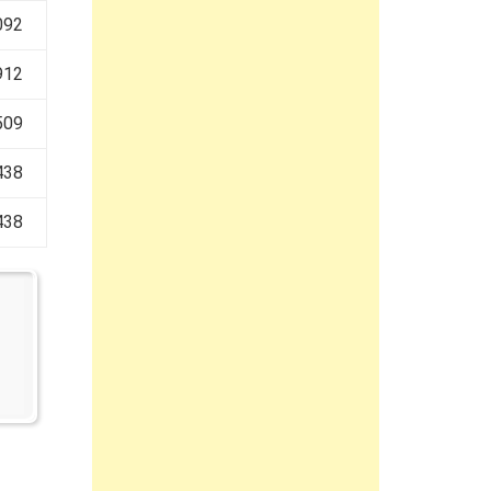
092
912
509
438
438