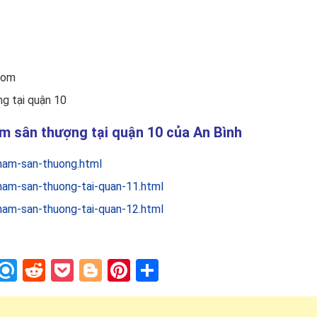
com
g tại quận 10
ấm sân thượng tại quận 10 của An Bình
ham-san-thuong.html
ham-san-thuong-tai-quan-11.html
ham-san-thuong-tai-quan-12.html
In
blr
nstapaper
Refind
Reddit
Pocket
Blogger
Pinterest
Share