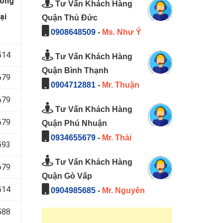
hống
Tư Vấn Khách Hàng
ại
Quận Thủ Đức
0908648509
-
Ms. Như Ý
514
Tư Vấn Khách Hàng
Quận Bình Thạnh
679
0904712881
-
Mr. Thuận
679
Tư Vấn Khách Hàng
679
Quận Phú Nhuận
0934655679
-
Mr. Thái
593
Tư Vấn Khách Hàng
679
Quận Gò Vấp
514
0904985685
-
Mr. Nguyên
588