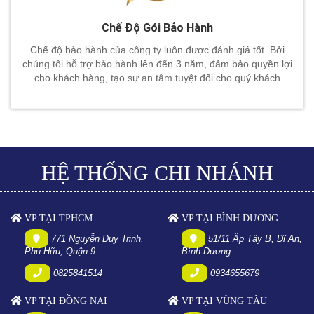
Chế Độ Gói Bảo Hành
Chế độ bảo hành của công ty luôn được đánh giá tốt. Bởi
chúng tôi hỗ trợ bảo hành lên đến 3 năm, đảm bảo quyền lợi
cho khách hàng, tạo sự an tâm tuyệt đối cho quý khách
HỆ THỐNG CHI NHÁNH
VP TẠI TPHCM
VP TẠI BÌNH DƯƠNG
771 Nguyễn Duy Trinh,
51/11 Ấp Tây B, Dĩ An,
Phú Hữu, Quận 9
Bình Dương
0825841514
0934655679
VP TẠI ĐỒNG NAI
VP TẠI VŨNG TÀU