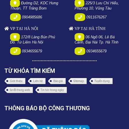
Đường D2, KDC Hưng
225/3 Lưu Chí Hiếu,
Thuận, TT Trảng Bom
Phường 10, Vũng Tàu
0904985686
0911676267
VP TẠI HÀ NỘI
VP TẠI HÀ TĨNH
172/8 Làng Bún Phú
06 Ngõ 06, Lê Bá
Đô. Từ Liêm Hà Nội
Cảnh, Đại Nài Tp. Hà Tĩnh
0934655679
0934655679
TỪ KHÓA TÌM KIẾM
Giới thiệu
Liên hệ
Báo giá
Sitemap
Tuyển dụng
Sơ đồ trang web
Tin tức trong ngày
THÔNG BÁO BỘ CÔNG THƯƠNG