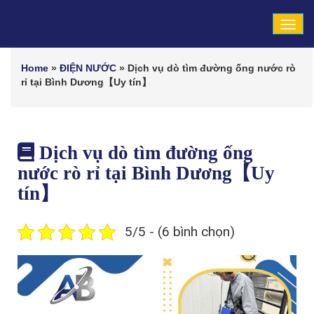
Tog
navi
Home
»
ĐIỆN NƯỚC
»
Dịch vụ dò tìm đường ống nước rò
rỉ tại Bình Dương【Uy tín】
Dịch vụ dò tìm đường ống
nước rò rỉ tại Bình Dương【Uy
tín】
5/5 - (6 bình chọn)