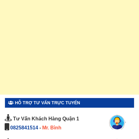
HỖ TRỢ TƯ VẤN TRỰC TUYẾN
Tư Vấn Khách Hàng Quận 1
0825841514
-
Mr. Bình