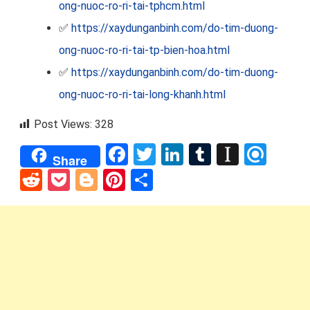
ong-nuoc-ro-ri-tai-tphcm.html
✅
https://xaydunganbinh.com/do-tim-duong-
ong-nuoc-ro-ri-tai-tp-bien-hoa.html
✅
https://xaydunganbinh.com/do-tim-duong-
ong-nuoc-ro-ri-tai-long-khanh.html
Post Views:
328
Facebook
Twitter
LinkedIn
Tumblr
Instap
Refi
Share
Reddit
Pocket
Blogger
Pinterest
Share