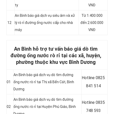
ty
VNĐ
An Bình báo giá dịch vụ siêu âm và xử
Từ 1.400.000
12
lý rò rỉ đường ống nước cấp cho nhà
đến 2.600.000
máy
VNĐ
An Bình hỗ trợ tư vấn báo giá dò tìm
đường ống nước rò rỉ tại các xã, huyện,
phường thuộc khu vực Bình Dương
An Bình báo giá dịch vụ dò tìm đường
Hotline
0825
01
ống nước rò rỉ tại
Thị xã Bến Cát, Bình
841 514
Dương
An Bình báo giá dịch vụ dò tìm đường
Hotline
0835
02
ống nước rò rỉ tại
Huyện Phú Giáo, Bình
748 593
Dương