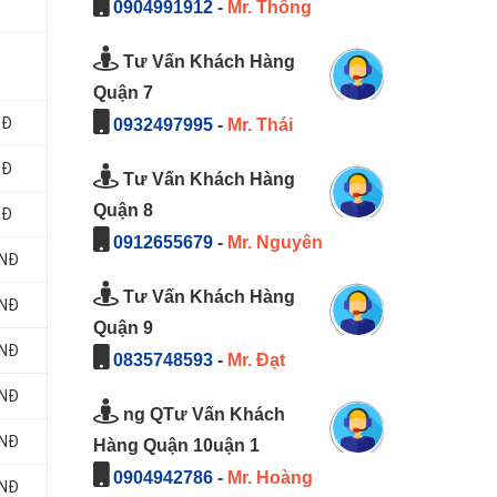
0904991912
-
Mr. Thông
Tư Vấn Khách Hàng
Quận 7
NĐ
0932497995
-
Mr. Thái
NĐ
Tư Vấn Khách Hàng
Quận 8
NĐ
0912655679
-
Mr. Nguyên
VNĐ
Tư Vấn Khách Hàng
VNĐ
Quận 9
VNĐ
0835748593
-
Mr. Đạt
VNĐ
ng QTư Vấn Khách
VNĐ
Hàng Quận 10uận 1
0904942786
-
Mr. Hoàng
VNĐ