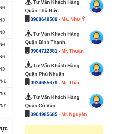
Tư Vấn Khách Hàng
VNĐ
Quận Thủ Đức
0908648509
-
Ms. Như Ý
VNĐ
VNĐ
Tư Vấn Khách Hàng
Quận Bình Thạnh
VNĐ
0904712881
-
Mr. Thuận
VNĐ
Tư Vấn Khách Hàng
VNĐ
Quận Phú Nhuận
 VNĐ
0934655679
-
Mr. Thái
 VNĐ
Tư Vấn Khách Hàng
Quận Gò Vấp
 VNĐ
0904985685
-
Mr. Nguyên
vực