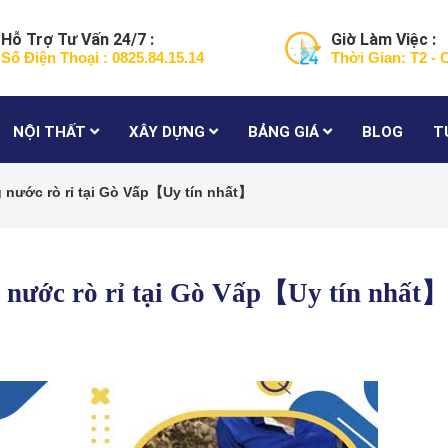
Hỗ Trợ Tư Vấn 24/7 :
Giờ Làm Việc :
Số Điện Thoại : 0825.84.15.14
Thời Gian: T2 - 
NỘI THẤT
XÂY DỰNG
BẢNG GIÁ
BLOG
T
 nước rò rỉ tại Gò Vấp【Uy tín nhất】
 nước rò rỉ tại Gò Vấp【Uy tín nhất】