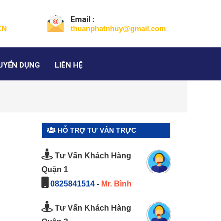
Email :
CN
thuanphatnhuy@gmail.com
UYỂN DỤNG
LIÊN HỆ
HỖ TRỢ TƯ VẤN TRỰC
TUYẾN
Tư Vấn Khách Hàng
Quận 1
0825841514
-
Mr. Bình
Tư Vấn Khách Hàng