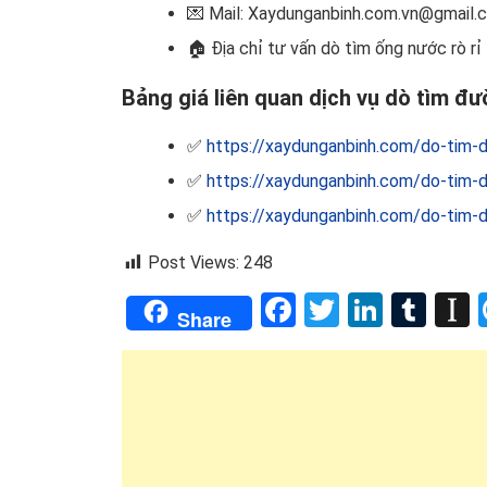
💌 Mail: Xaydunganbinh.com.vn@gmail.
🏠
Địa chỉ tư vấn dò tìm ống nước rò rỉ
Bảng giá liên quan dịch vụ dò tìm đư
✅
https://xaydunganbinh.com/do-tim-d
✅
https://xaydunganbinh.com/do-tim-d
✅
https://xaydunganbinh.com/do-tim-d
Post Views:
248
Facebook
Twitter
Linked
Tum
I
Share