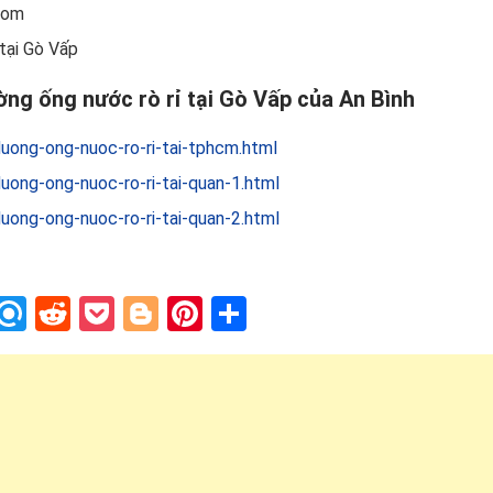
com
 tại Gò Vấp
ờng ống nước rò rỉ tại Gò Vấp của An Bình
uong-ong-nuoc-ro-ri-tai-tphcm.html
uong-ong-nuoc-ro-ri-tai-quan-1.html
uong-ong-nuoc-ro-ri-tai-quan-2.html
In
blr
nstapaper
Refind
Reddit
Pocket
Blogger
Pinterest
Share