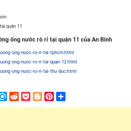
com
 tại quận 11
ờng ống nước rò rỉ tại quận 11 của An Bình
uong-ong-nuoc-ro-ri-tai-tphcm.html
uong-ong-nuoc-ro-ri-tai-quan-12.html
uong-ong-nuoc-ro-ri-tai-thu-duc.html
In
blr
nstapaper
Refind
Reddit
Pocket
Blogger
Pinterest
Share