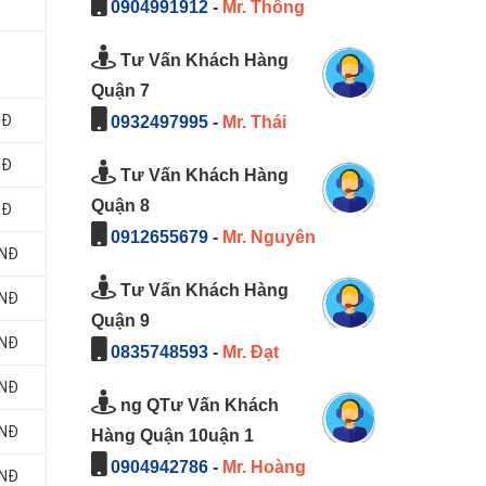
0904991912
-
Mr. Thông
Tư Vấn Khách Hàng
Quận 7
NĐ
0932497995
-
Mr. Thái
NĐ
Tư Vấn Khách Hàng
Quận 8
NĐ
0912655679
-
Mr. Nguyên
VNĐ
Tư Vấn Khách Hàng
VNĐ
Quận 9
VNĐ
0835748593
-
Mr. Đạt
VNĐ
ng QTư Vấn Khách
VNĐ
Hàng Quận 10uận 1
0904942786
-
Mr. Hoàng
VNĐ