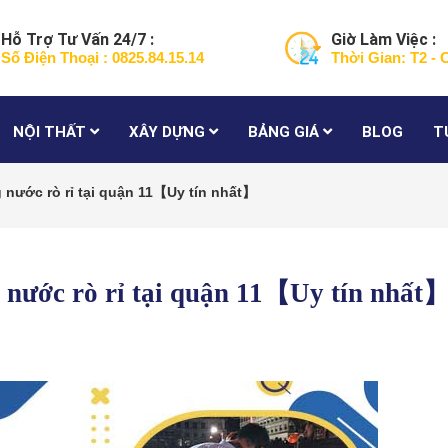
Hỗ Trợ Tư Vấn 24/7 :
Giờ Làm Việc :
Số Điện Thoại : 0825.84.15.14
Thời Gian: T2 - 
NỘI THẤT
XÂY DỰNG
BẢNG GIÁ
BLOG
T
 nước rò rỉ tại quận 11【Uy tín nhất】
 nước rò rỉ tại quận 11【Uy tín nhất