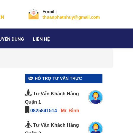
Email :
CN
thuanphatnhuy@gmail.com
UYỂN DỤNG
LIÊN HỆ
HỖ TRỢ TƯ VẤN TRỰC
】
TUYẾN
Tư Vấn Khách Hàng
Quận 1
0825841514
-
Mr. Bình
Tư Vấn Khách Hàng