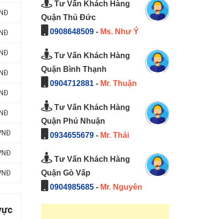
Tư Vấn Khách Hàng
VNĐ
Quận Thủ Đức
0908648509
-
Ms. Như Ý
VNĐ
VNĐ
Tư Vấn Khách Hàng
Quận Bình Thạnh
VNĐ
0904712881
-
Mr. Thuận
VNĐ
Tư Vấn Khách Hàng
VNĐ
Quận Phú Nhuận
 VNĐ
0934655679
-
Mr. Thái
 VNĐ
Tư Vấn Khách Hàng
Quận Gò Vấp
 VNĐ
0904985685
-
Mr. Nguyên
vực