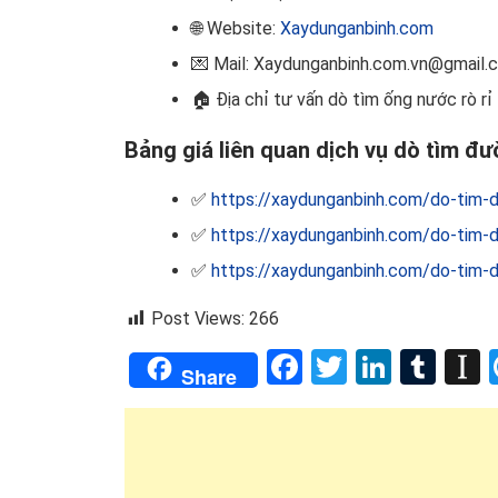
🌐 Website:
Xaydunganbinh.com
💌 Mail: Xaydunganbinh.com.vn@gmail.
🏠
Địa chỉ tư vấn dò tìm ống nước rò rỉ
Bảng giá liên quan dịch vụ dò tìm đư
✅
https://xaydunganbinh.com/do-tim-d
✅
https://xaydunganbinh.com/do-tim-d
✅
https://xaydunganbinh.com/do-tim-d
Post Views:
266
Facebook
Twitter
Linked
Tum
I
Share