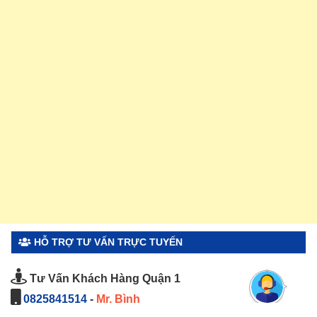
HỖ TRỢ TƯ VẤN TRỰC TUYẾN
Tư Vấn Khách Hàng Quận 1
0825841514
-
Mr. Bình