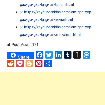
gac-gia-gac-lung-tai-tphcm.html
✅
https://xaydunganbinh.com/lam-gac-xep-
gac-gia-gac-lung-tai-ha-noi.html
✅
https://xaydunganbinh.com/lam-gac-xep-
gac-gia-gac-lung-tai-binh-chanh.html
Post Views:
171
Facebook
Twitter
LinkedIn
Tumblr
Instap
Refi
Share
Reddit
Pocket
Blogger
Pinterest
Share