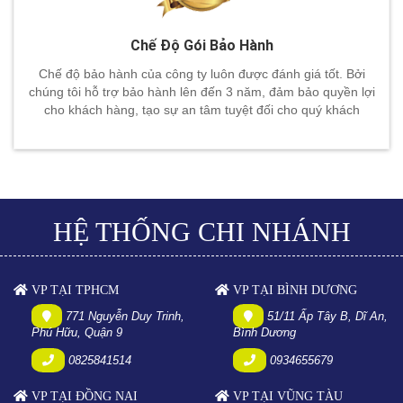
Chế Độ Gói Bảo Hành
Chế độ bảo hành của công ty luôn được đánh giá tốt. Bởi
chúng tôi hỗ trợ bảo hành lên đến 3 năm, đảm bảo quyền lợi
cho khách hàng, tạo sự an tâm tuyệt đối cho quý khách
HỆ THỐNG CHI NHÁNH
VP TẠI TPHCM
VP TẠI BÌNH DƯƠNG
771 Nguyễn Duy Trinh,
51/11 Ấp Tây B, Dĩ An,
Phú Hữu, Quận 9
Bình Dương
0825841514
0934655679
VP TẠI ĐỒNG NAI
VP TẠI VŨNG TÀU