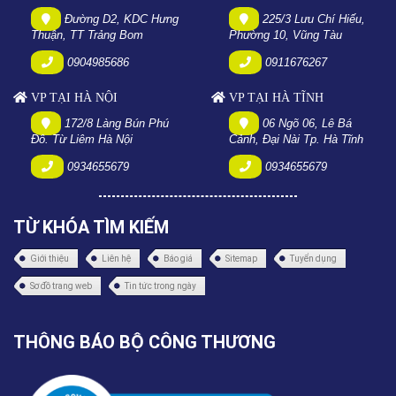
Đường D2, KDC Hưng
225/3 Lưu Chí Hiếu,
Thuận, TT Trảng Bom
Phường 10, Vũng Tàu
0904985686
0911676267
VP TẠI HÀ NỘI
VP TẠI HÀ TĨNH
172/8 Làng Bún Phú
06 Ngõ 06, Lê Bá
Đô. Từ Liêm Hà Nội
Cảnh, Đại Nài Tp. Hà Tĩnh
0934655679
0934655679
TỪ KHÓA TÌM KIẾM
Giới thiệu
Liên hệ
Báo giá
Sitemap
Tuyển dụng
Sơ đồ trang web
Tin tức trong ngày
THÔNG BÁO BỘ CÔNG THƯƠNG