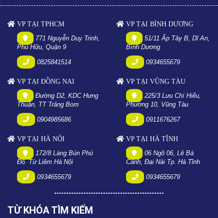
VP TẠI TPHCM
VP TẠI BÌNH DƯƠNG
771 Nguyễn Duy Trinh,
51/11 Ấp Tây B, Dĩ An,
Phú Hữu, Quận 9
Bình Dương
0825841514
0934655679
VP TẠI ĐỒNG NAI
VP TẠI VŨNG TÀU
Đường D2, KDC Hưng
225/3 Lưu Chí Hiếu,
Thuận, TT Trảng Bom
Phường 10, Vũng Tàu
0904985686
0911676267
VP TẠI HÀ NỘI
VP TẠI HÀ TĨNH
172/8 Làng Bún Phú
06 Ngõ 06, Lê Bá
Đô. Từ Liêm Hà Nội
Cảnh, Đại Nài Tp. Hà Tĩnh
0934655679
0934655679
TỪ KHÓA TÌM KIẾM