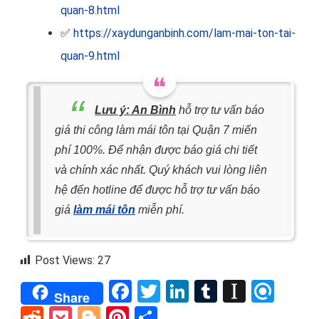
quan-8.html
✅
https://xaydunganbinh.com/lam-mai-ton-tai-
quan-9.html
Lưu ý:
An Bình
hỗ trợ tư vấn báo
giá thi công làm mái tôn tại Quận 7 miến
phí 100%. Để nhận được báo giá chi tiết
và chính xác nhất. Quý khách vui lòng liên
hệ đến hotline
để được hỗ trợ tư vấn báo
giá
làm mái tôn
miễn phí.
Post Views:
27
Facebook
Twitter
LinkedIn
Tumblr
Instap
Refi
Share
Reddit
Pocket
Blogger
Pinterest
Share