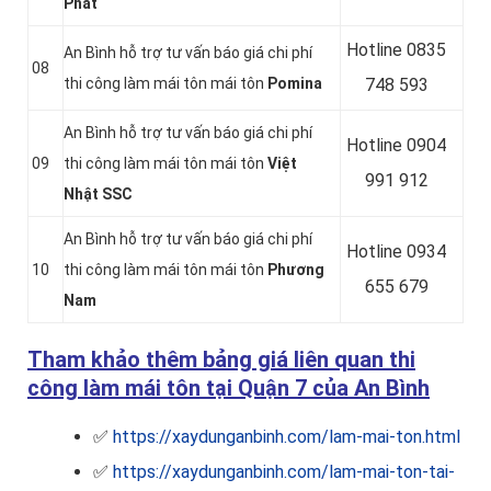
Phát
Hotline 0
835
An Bình hỗ trợ tư vấn báo giá chi phí
08
thi công làm mái tôn mái tôn
Pomina
748 593
An Bình hỗ trợ tư vấn báo giá chi phí
Hotline 0
904
09
thi công làm mái tôn mái tôn
Việt
991 912
Nhật SSC
An Bình hỗ trợ tư vấn báo giá chi phí
Hotline 0934
10
thi công làm mái tôn mái tôn
Phương
655 679
Nam
Tham khảo thêm bảng giá liên quan thi
công làm mái tôn tại Quận 7 của An Bình
✅
https://xaydunganbinh.com/lam-mai-ton.html
✅
https://xaydunganbinh.com/lam-mai-ton-tai-