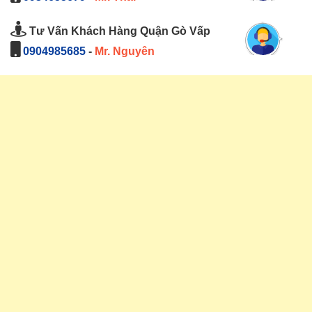
Tư Vấn Khách Hàng Quận Gò Vấp
0904985685
-
Mr. Nguyên