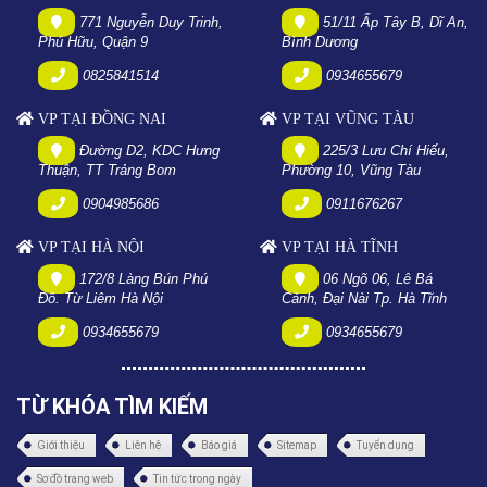
771 Nguyễn Duy Trinh,
51/11 Ấp Tây B, Dĩ An,
Phú Hữu, Quận 9
Bình Dương
0825841514
0934655679
VP TẠI ĐỒNG NAI
VP TẠI VŨNG TÀU
Đường D2, KDC Hưng
225/3 Lưu Chí Hiếu,
Thuận, TT Trảng Bom
Phường 10, Vũng Tàu
0904985686
0911676267
VP TẠI HÀ NỘI
VP TẠI HÀ TĨNH
172/8 Làng Bún Phú
06 Ngõ 06, Lê Bá
Đô. Từ Liêm Hà Nội
Cảnh, Đại Nài Tp. Hà Tĩnh
0934655679
0934655679
TỪ KHÓA TÌM KIẾM
Giới thiệu
Liên hệ
Báo giá
Sitemap
Tuyển dụng
Sơ đồ trang web
Tin tức trong ngày