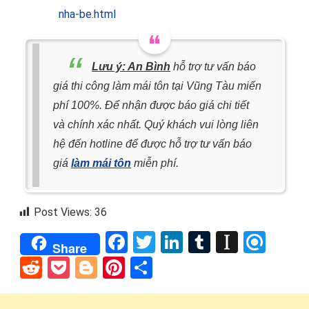
nha-be.html
Lưu ý:
An Bình
hỗ trợ tư vấn báo
giá thi công làm mái tôn tại Vũng Tàu miến
phí 100%. Để nhận được báo giá chi tiết
và chính xác nhất. Quý khách vui lòng liên
hệ đến hotline
để được hỗ trợ tư vấn báo
giá
làm mái tôn
miễn phí.
Post Views:
36
Facebook
Twitter
LinkedIn
Tumblr
Instap
Refi
Share
Reddit
Pocket
Blogger
Pinterest
Share