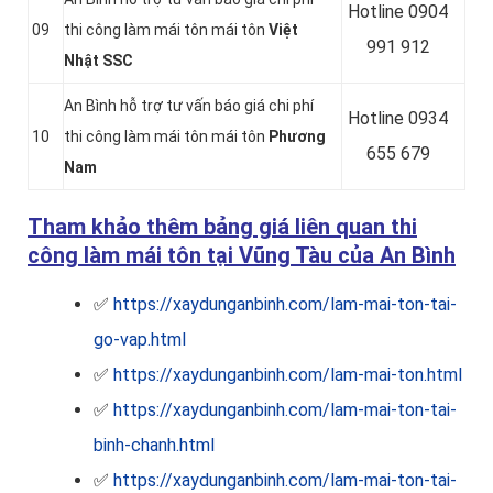
Hotline 0
904
09
thi công làm mái tôn mái tôn
Việt
991 912
Nhật SSC
An Bình hỗ trợ tư vấn báo giá chi phí
Hotline 0934
10
thi công làm mái tôn mái tôn
Phương
655 679
Nam
Tham khảo thêm bảng giá liên quan thi
công làm mái tôn tại Vũng Tàu của An Bình
✅
https://xaydunganbinh.com/lam-mai-ton-tai-
go-vap.html
✅
https://xaydunganbinh.com/lam-mai-ton.html
✅
https://xaydunganbinh.com/lam-mai-ton-tai-
binh-chanh.html
✅
https://xaydunganbinh.com/lam-mai-ton-tai-