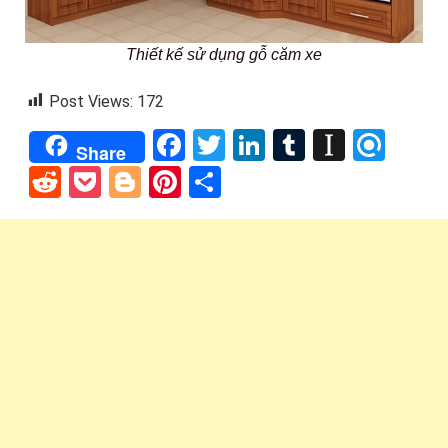
Thiết kế sử dụng gỗ căm xe
Post Views:
172
Facebook
Twitter
LinkedIn
Tumblr
Instap
Refi
Share
Reddit
Pocket
Blogger
Pinterest
Share