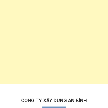
CÔNG TY XÂY DỰNG AN BÌNH