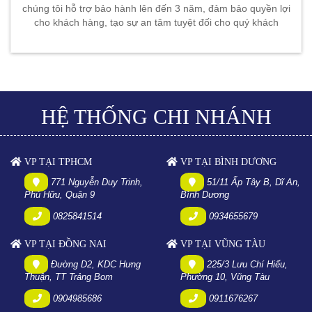
chúng tôi hỗ trợ bảo hành lên đến 3 năm, đảm bảo quyền lợi
cho khách hàng, tạo sự an tâm tuyệt đối cho quý khách
HỆ THỐNG CHI NHÁNH
VP TẠI TPHCM
VP TẠI BÌNH DƯƠNG
771 Nguyễn Duy Trinh,
51/11 Ấp Tây B, Dĩ An,
Phú Hữu, Quận 9
Bình Dương
0825841514
0934655679
VP TẠI ĐỒNG NAI
VP TẠI VŨNG TÀU
Đường D2, KDC Hưng
225/3 Lưu Chí Hiếu,
Thuận, TT Trảng Bom
Phường 10, Vũng Tàu
0904985686
0911676267