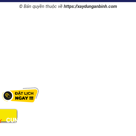
© Bản quyền thuộc về
https://xaydunganbinh.com
GIÁ RẺ TẠI KHO - BƠM NƯỚC - BỒN NƯỚC - M