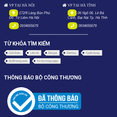
VP TẠI HÀ NỘI
VP TẠI HÀ TĨNH
172/8 Làng Bún Phú
06 Ngõ 06, Lê Bá
Đô. Từ Liêm Hà Nội
Cảnh, Đại Nài Tp. Hà Tĩnh
0934655679
0934655679
TỪ KHÓA TÌM KIẾM
Giới thiệu
Liên hệ
Báo giá
Sitemap
Tuyển dụng
Sơ đồ trang web
Tin tức trong ngày
THÔNG BÁO BỘ CÔNG THƯƠNG