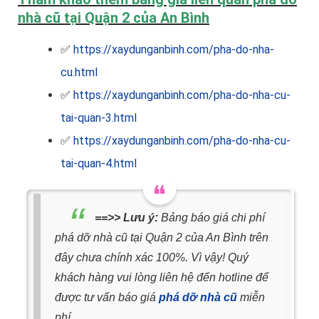
nhà cũ tại Quận 2 của An Bình
✅
https://xaydunganbinh.com/pha-do-nha-
cu.html
✅
https://xaydunganbinh.com/pha-do-nha-cu-
tai-quan-3.html
✅
https://xaydunganbinh.com/pha-do-nha-cu-
tai-quan-4.html
==>> Lưu ý:
Bảng báo giá chi phí
phá dỡ nhà cũ tại Quận 2 của An Bình trên
đây chưa chính xác 100%. Vì vậy! Quý
khách hàng vui lòng liên hệ đến hotline để
được tư vấn báo giá
phá dỡ nhà cũ
miễn
phí.