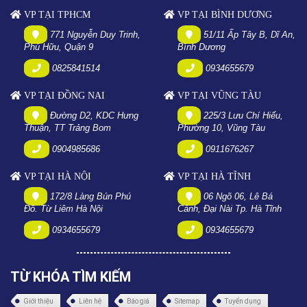
VP TẠI TPHCM
VP TẠI BÌNH DƯƠNG
771 Nguyễn Duy Trinh,
51/11 Ấp Tây B, Dĩ An,
Phú Hữu, Quận 9
Bình Dương
0825841514
0934655679
VP TẠI ĐỒNG NAI
VP TẠI VŨNG TÀU
Đường D2, KDC Hưng
225/3 Lưu Chí Hiếu,
Thuận, TT Trảng Bom
Phường 10, Vũng Tàu
0904985686
0911676267
VP TẠI HÀ NỘI
VP TẠI HÀ TĨNH
172/8 Làng Bún Phú
06 Ngõ 06, Lê Bá
Đô. Từ Liêm Hà Nội
Cảnh, Đại Nài Tp. Hà Tĩnh
0934655679
0934655679
TỪ KHÓA TÌM KIẾM
Giới thiệu
Liên hệ
Báo giá
Sitemap
Tuyển dụng