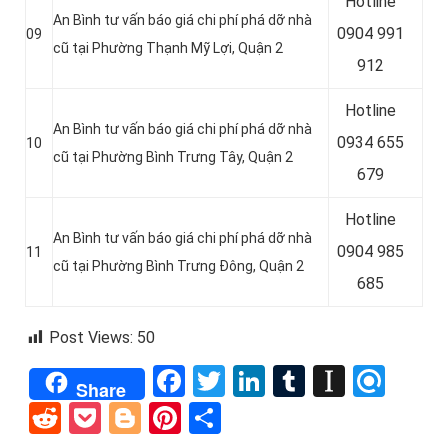
Hotline
An Bình tư vấn báo giá chi phí phá dỡ nhà
0
904 991
09
cũ tại Phường Thạnh Mỹ Lợi, Quận 2
912
Hotline
An Bình tư vấn báo giá chi phí phá dỡ nhà
0934 655
10
cũ tại Phường Bình Trưng Tây, Quận 2
679
Hotline
An Bình tư vấn báo giá chi phí phá dỡ nhà
0904 985
11
cũ tại Phường Bình Trưng Đông, Quận 2
685
Post Views:
50
Facebook
Twitter
LinkedIn
Tumblr
Instap
Refi
Share
Reddit
Pocket
Blogger
Pinterest
Share