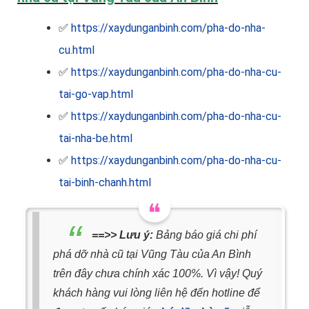
✅
https://xaydunganbinh.com/pha-do-nha-
cu.html
✅
https://xaydunganbinh.com/pha-do-nha-cu-
tai-go-vap.html
✅
https://xaydunganbinh.com/pha-do-nha-cu-
tai-nha-be.html
✅
https://xaydunganbinh.com/pha-do-nha-cu-
tai-binh-chanh.html
==>> Lưu ý:
Bảng báo giá chi phí
phá dỡ nhà cũ tại Vũng Tàu của An Bình
trên đây chưa chính xác 100%. Vì vậy! Quý
khách hàng vui lòng liên hệ đến hotline để