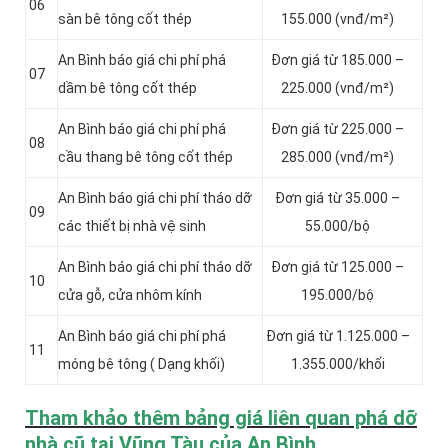
06
sàn bê tông cốt thép
155.000 (vnđ/m²)
An Bình báo giá chi phí phá
Đơn giá từ 185.000 –
07
dầm bê tông cốt thép
225.000 (vnđ/m²)
An Bình báo giá chi phí phá
Đơn giá từ 225.000 –
08
cầu thang bê tông cốt thép
285.000 (vnđ/m²)
An Bình báo giá chi phí tháo dỡ
Đơn giá từ 35.000 –
09
các thiết bị nhà vệ sinh
55.000/bộ
An Bình báo giá chi phí tháo dỡ
Đơn giá từ 125.000 –
10
cửa gỗ, cửa nhôm kính
195.000/bộ
An Bình báo giá chi phí phá
Đơn giá từ 1.125.000 –
11
móng bê tông ( Dạng khối)
1.355.000/khối
Tham khảo thêm bảng giá liên quan phá dỡ
nhà cũ tại Vũng Tàu của An Bình