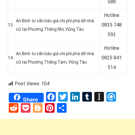
588
Hotline
An Bình tư vấn báo giá chi phí phá dỡ nhà
0
835 748
13
cũ tại Phường Thắng Nhì, Vũng Tàu
593
Hotline
An Bình tư vấn báo giá chi phí phá dỡ nhà
0825 841
14
cũ tại Phường Thắng Tam, Vũng Tàu
514
Post Views:
104
Facebook
Twitter
LinkedIn
Tumblr
Instap
Refi
Share
Reddit
Pocket
Blogger
Pinterest
Share