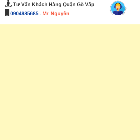
Tư Vấn Khách Hàng Quận Gò Vấp
0904985685
-
Mr. Nguyên