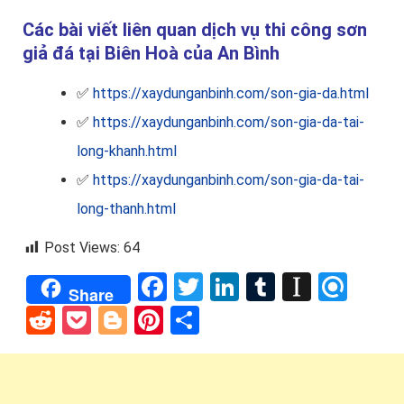
Các bài viết liên quan dịch vụ thi công sơn
giả đá tại Biên Hoà của An Bình
✅
https://xaydunganbinh.com/son-gia-da.html
✅
https://xaydunganbinh.com/son-gia-da-tai-
long-khanh.html
✅
https://xaydunganbinh.com/son-gia-da-tai-
long-thanh.html
Post Views:
64
Facebook
Twitter
LinkedIn
Tumblr
Instap
Refi
Share
Reddit
Pocket
Blogger
Pinterest
Share