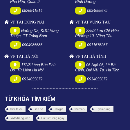
Phú Hữu, Quận 9
Bình Dương
0825841514
0934655679
VP TẠI ĐỒNG NAI
VP TẠI VŨNG TÀU
Đường D2, KDC Hưng
225/3 Lưu Chí Hiếu,
Thuận, TT Trảng Bom
Phường 10, Vũng Tàu
0904985686
0911676267
VP TẠI HÀ NỘI
VP TẠI HÀ TĨNH
172/8 Làng Bún Phú
06 Ngõ 06, Lê Bá
Đô. Từ Liêm Hà Nội
Cảnh, Đại Nài Tp. Hà Tĩnh
0934655679
0934655679
TỪ KHÓA TÌM KIẾM
Giới thiệu
Liên hệ
Báo giá
Sitemap
Tuyển dụng
Sơ đồ trang web
Tin tức trong ngày