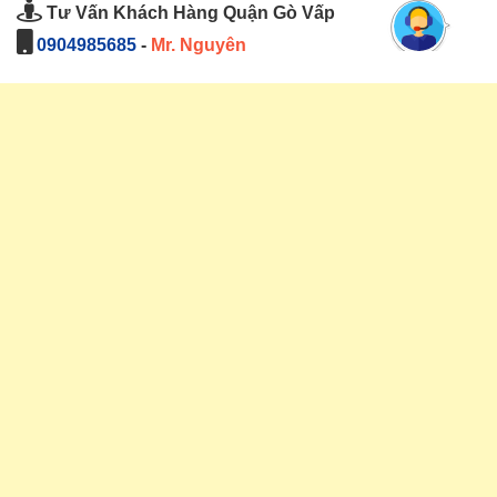
Tư Vấn Khách Hàng Quận Gò Vấp
0904985685
-
Mr. Nguyên