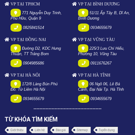
VP TẠI TPHCM
VP TẠI BÌNH DƯƠNG
771 Nguyễn Duy Trinh,
51/11 Ấp Tây B, Dĩ An,
Phú Hữu, Quận 9
Bình Dương
0825841514
0934655679
VP TẠI ĐỒNG NAI
VP TẠI VŨNG TÀU
Đường D2, KDC Hưng
225/3 Lưu Chí Hiếu,
Thuận, TT Trảng Bom
Phường 10, Vũng Tàu
0904985686
0911676267
VP TẠI HÀ NỘI
VP TẠI HÀ TĨNH
172/8 Làng Bún Phú
06 Ngõ 06, Lê Bá
Đô. Từ Liêm Hà Nội
Cảnh, Đại Nài Tp. Hà Tĩnh
0934655679
0934655679
TỪ KHÓA TÌM KIẾM
Giới thiệu
Liên hệ
Báo giá
Sitemap
Tuyển dụng