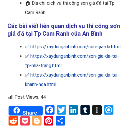
🏠
Địa chỉ dịch vụ thi công sơn giả đá tại Tp
Cam Ranh
Các bài viết liên quan dịch vụ thi công sơn
giả đá tại Tp Cam Ranh của An Bình
✅
https://xaydunganbinh.com/son-gia-da.html
✅
https://xaydunganbinh.com/son-gia-da-tai-
tp-nha-trang.html
✅
https://xaydunganbinh.com/son-gia-da-tai-
khanh-hoa.html
Post Views:
44
Facebook
Twitter
LinkedIn
Tumblr
Instap
Refi
Share
Reddit
Pocket
Blogger
Pinterest
Share