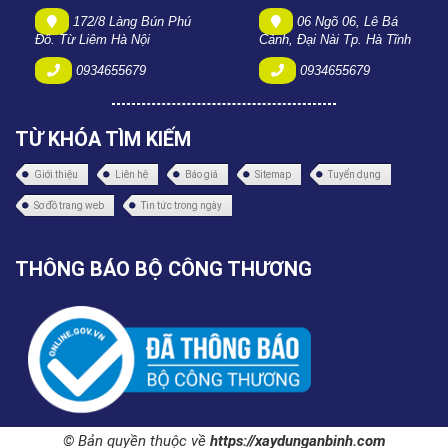
172/8 Làng Bún Phú
06 Ngõ 06, Lê Bá
Đô. Từ Liêm Hà Nội
Cảnh, Đại Nài Tp. Hà Tĩnh
0934655679
0934655679
TỪ KHÓA TÌM KIẾM
Giới thiệu
Liên hệ
Báo giá
Sitemap
Tuyển dụng
Sơ đồ trang web
Tin tức trong ngày
THÔNG BÁO BỘ CÔNG THƯƠNG
© Bản quyền thuộc về
https://xaydunganbinh.com