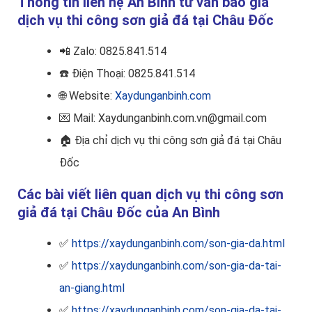
Thông tin liên hệ An Bình tư vấn báo giá
dịch vụ thi công sơn giả đá tại Châu Đốc
📲
Zalo: 0825.841.514
☎️
Điện Thoại: 0825.841.514
🌐 Website:
Xaydunganbinh.com
💌 Mail: Xaydunganbinh.com.vn@gmail.com
🏠
Địa chỉ dịch vụ thi công sơn giả đá tại Châu
Đốc
Các bài viết liên quan dịch vụ thi công sơn
giả đá tại Châu Đốc của An Bình
✅
https://xaydunganbinh.com/son-gia-da.html
✅
https://xaydunganbinh.com/son-gia-da-tai-
an-giang.html
✅
https://xaydunganbinh.com/son-gia-da-tai-