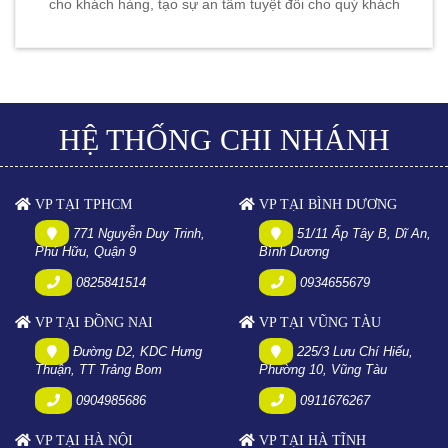
cho khách hàng, tạo sự an tâm tuyệt đối cho quý khách
HỆ THỐNG CHI NHÁNH
VP TẠI TPHCM
VP TẠI BÌNH DƯƠNG
771 Nguyễn Duy Trinh,
51/11 Ấp Tây B, Dĩ An,
Phú Hữu, Quận 9
Bình Dương
0825841514
0934655679
VP TẠI ĐỒNG NAI
VP TẠI VŨNG TÀU
Đường D2, KDC Hưng
225/3 Lưu Chí Hiếu,
Thuận, TT Trảng Bom
Phường 10, Vũng Tàu
0904985686
0911676267
VP TẠI HÀ NỘI
VP TẠI HÀ TĨNH