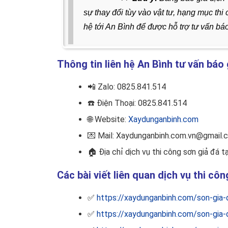
sự thay đổi tùy vào vật tư, hạng mục th
hệ tới An Bình để được
hỗ trợ tư vấn bá
Thông tin liên hệ An Bình tư vấn báo 
📲
Zalo: 0825.841.514
☎️
Điện Thoại: 0825.841.514
🌐 Website:
Xaydunganbinh.com
💌 Mail: Xaydunganbinh.com.vn@gmail.
🏠
Địa chỉ dịch vụ thi công sơn giả đá tạ
Các bài viết liên quan dịch vụ thi cô
✅
https://xaydunganbinh.com/son-gia-
✅
https://xaydunganbinh.com/son-gia-d