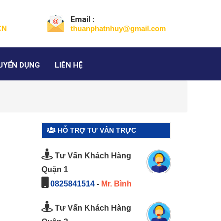
Email :
CN
thuanphatnhuy@gmail.com
UYỂN DỤNG
LIÊN HỆ
HỖ TRỢ TƯ VẤN TRỰC
TUYẾN
Tư Vấn Khách Hàng
Quận 1
0825841514
-
Mr. Bình
Tư Vấn Khách Hàng