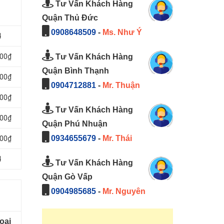
Tư Vấn Khách Hàng
Quận Thủ Đức
0908648509
-
Ms. Như Ý
4
Tư Vấn Khách Hàng
000₫
Quận Bình Thạnh
000₫
0904712881
-
Mr. Thuận
000₫
Tư Vấn Khách Hàng
000₫
Quận Phú Nhuận
0934655679
-
Mr. Thái
000₫
4
Tư Vấn Khách Hàng
Quận Gò Vấp
0904985685
-
Mr. Nguyên
oại