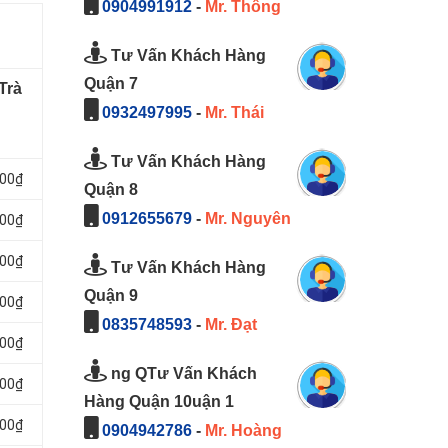
0904991912
-
Mr. Thông
Tư Vấn Khách Hàng
Quận 7
Trà
0932497995
-
Mr. Thái
Tư Vấn Khách Hàng
000₫
Quận 8
0912655679
-
Mr. Nguyên
000₫
000₫
Tư Vấn Khách Hàng
Quận 9
000₫
0835748593
-
Mr. Đạt
000₫
ng QTư Vấn Khách
000₫
Hàng Quận 10uận 1
000₫
0904942786
-
Mr. Hoàng