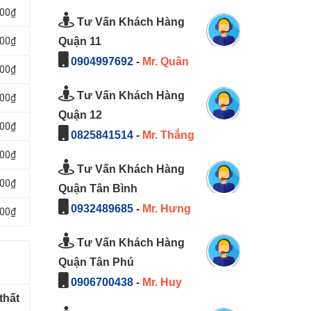
000₫
Tư Vấn Khách Hàng
Quận 11
000₫
0904997692
-
Mr. Quân
000₫
Tư Vấn Khách Hàng
000₫
Quận 12
000₫
0825841514
-
Mr. Thắng
000₫
Tư Vấn Khách Hàng
000₫
Quận Tân Bình
0932489685
-
Mr. Hưng
000₫
Tư Vấn Khách Hàng
Quận Tân Phú
0906700438
-
Mr. Huy
thất