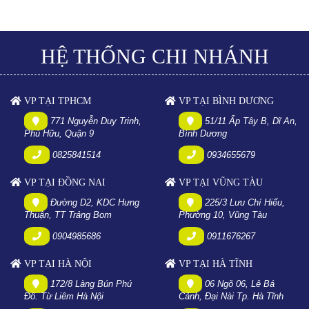
HỆ THỐNG CHI NHÁNH
VP TẠI TPHCM
VP TẠI BÌNH DƯƠNG
771 Nguyễn Duy Trinh,
51/11 Ấp Tây B, Dĩ An,
Phú Hữu, Quận 9
Bình Dương
0825841514
0934655679
VP TẠI ĐỒNG NAI
VP TẠI VŨNG TÀU
Đường D2, KDC Hưng
225/3 Lưu Chí Hiếu,
Thuận, TT Trảng Bom
Phường 10, Vũng Tàu
0904985686
0911676267
VP TẠI HÀ NỘI
VP TẠI HÀ TĨNH
172/8 Làng Bún Phú
06 Ngõ 06, Lê Bá
Đô. Từ Liêm Hà Nội
Cảnh, Đại Nài Tp. Hà Tĩnh