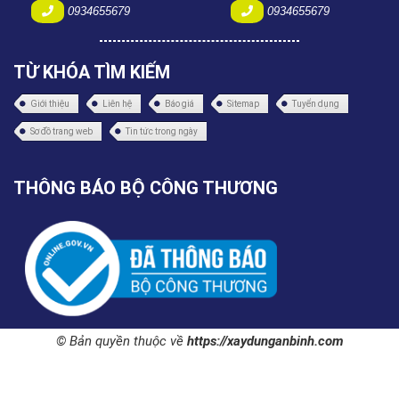
0934655679
0934655679
TỪ KHÓA TÌM KIẾM
Giới thiệu
Liên hệ
Báo giá
Sitemap
Tuyển dụng
Sơ đồ trang web
Tin tức trong ngày
THÔNG BÁO BỘ CÔNG THƯƠNG
© Bản quyền thuộc về
https://xaydunganbinh.com