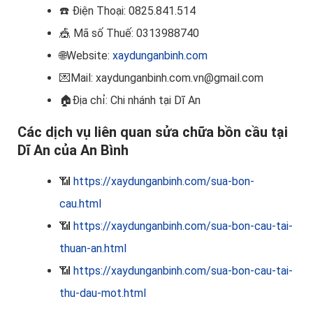
☎️
Điện Thoại: 0825.841.514
🎪
Mã số Thuế: 0313988740
🌐Website:
xaydunganbinh.com
💌Mail: xaydunganbinh.com.vn@gmail.com
🏠
Địa chỉ: Chi nhánh tại Dĩ An
Các dịch vụ liên quan sửa chữa bồn cầu tại
Dĩ An của An Bình
📶
https://xaydunganbinh.com/sua-bon-
cau.html
📶
https://xaydunganbinh.com/sua-bon-cau-tai-
thuan-an.html
📶
https://xaydunganbinh.com/sua-bon-cau-tai-
thu-dau-mot.html