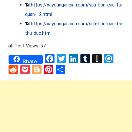
📶
https://xaydunganbinh.com/sua-bon-cau-tai-
quan-12.html
📶
https://xaydunganbinh.com/sua-bon-cau-tai-
thu-duc.html
Post Views:
57
Facebook
Twitter
LinkedIn
Tumblr
Instap
Refi
Share
Reddit
Pocket
Blogger
Pinterest
Share