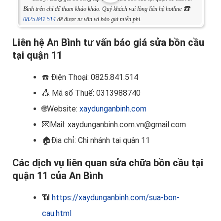
☎️
Bình trên chỉ để tham khảo khảo. Quý khách vui lòng liên hệ hotline
0825.841.514
để được tư vấn và báo giá miễn phí.
Liên hệ An Bình tư vấn báo giá sửa bồn cầu
tại quận 11
☎️
Điện Thoại: 0825.841.514
🎪
Mã số Thuế: 0313988740
🌐Website:
xaydunganbinh.com
💌Mail: xaydunganbinh.com.vn@gmail.com
🏠
Địa chỉ: Chi nhánh tại quận 11
Các dịch vụ liên quan sửa chữa bồn cầu tại
quận 11 của An Bình
📶
https://xaydunganbinh.com/sua-bon-
cau.html