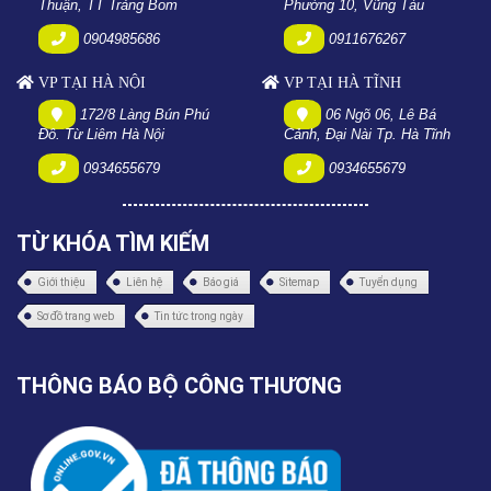
Thuận, TT Trảng Bom
Phường 10, Vũng Tàu
0904985686
0911676267
VP TẠI HÀ NỘI
VP TẠI HÀ TĨNH
172/8 Làng Bún Phú
06 Ngõ 06, Lê Bá
Đô. Từ Liêm Hà Nội
Cảnh, Đại Nài Tp. Hà Tĩnh
0934655679
0934655679
TỪ KHÓA TÌM KIẾM
Giới thiệu
Liên hệ
Báo giá
Sitemap
Tuyển dụng
Sơ đồ trang web
Tin tức trong ngày
THÔNG BÁO BỘ CÔNG THƯƠNG