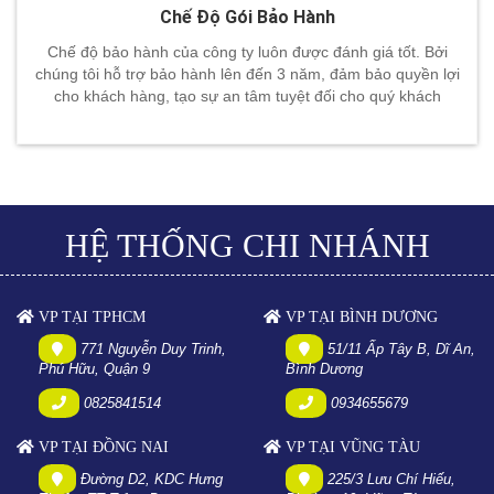
Chế Độ Gói Bảo Hành
Chế độ bảo hành của công ty luôn được đánh giá tốt. Bởi
chúng tôi hỗ trợ bảo hành lên đến 3 năm, đảm bảo quyền lợi
cho khách hàng, tạo sự an tâm tuyệt đối cho quý khách
HỆ THỐNG CHI NHÁNH
VP TẠI TPHCM
VP TẠI BÌNH DƯƠNG
771 Nguyễn Duy Trinh,
51/11 Ấp Tây B, Dĩ An,
Phú Hữu, Quận 9
Bình Dương
0825841514
0934655679
VP TẠI ĐỒNG NAI
VP TẠI VŨNG TÀU
Đường D2, KDC Hưng
225/3 Lưu Chí Hiếu,