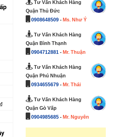
Tư Vấn Khách Hàng
Vấp
Quận Thủ Đức
0908648509
-
Ms. Như Ý
Tư Vấn Khách Hàng
Quận Bình Thạnh
0904712881
-
Mr. Thuận
Tư Vấn Khách Hàng
Quận Phú Nhuận
0934655679
-
Mr. Thái
Tư Vấn Khách Hàng
0₫
Quận Gò Vấp
0904985685
-
Mr. Nguyên
ây