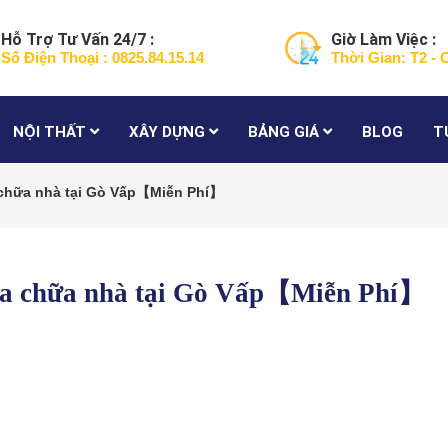
Hỗ Trợ Tư Vấn 24/7 :
Giờ Làm Việc :
Số Điện Thoại : 0825.84.15.14
Thời Gian: T2 - 
NỘI THẤT
XÂY DỰNG
BẢNG GIÁ
BLOG
T
 chữa nhà tại Gò Vấp【Miễn Phí】
sửa chữa nhà tại Gò Vấp【Miễn Phí】