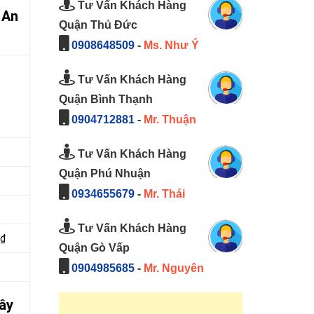
Tư Vấn Khách Hàng
 An
Quận Thủ Đức
0908648509
-
Ms. Như Ý
Tư Vấn Khách Hàng
Quận Bình Thạnh
0904712881
-
Mr. Thuận
Tư Vấn Khách Hàng
Quận Phú Nhuận
0934655679
-
Mr. Thái
Tư Vấn Khách Hàng
0₫
Quận Gò Vấp
0904985685
-
Mr. Nguyên
ây