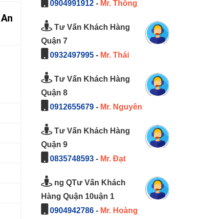
0904991912
-
Mr. Thông
 An
Tư Vấn Khách Hàng
Quận 7
0932497995
-
Mr. Thái
Tư Vấn Khách Hàng
Quận 8
0912655679
-
Mr. Nguyên
Tư Vấn Khách Hàng
Quận 9
0835748593
-
Mr. Đạt
ng QTư Vấn Khách
Hàng Quận 10uận 1
0904942786
-
Mr. Hoàng