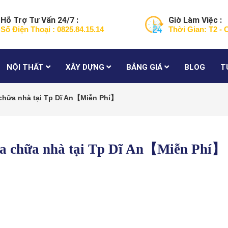
Hỗ Trợ Tư Vấn 24/7 :
Giờ Làm Việc :
Số Điện Thoại : 0825.84.15.14
Thời Gian: T2 - 
NỘI THẤT
XÂY DỰNG
BẢNG GIÁ
BLOG
T
 chữa nhà tại Tp Dĩ An【Miễn Phí】
sửa chữa nhà tại Tp Dĩ An【Miễn Phí】