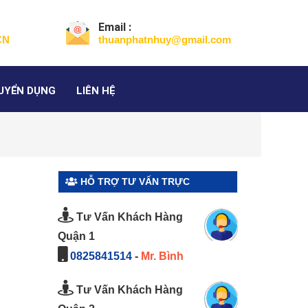
Email :
CN
thuanphatnhuy@gmail.com
UYỂN DỤNG
LIÊN HỆ
HỖ TRỢ TƯ VẤN TRỰC
TUYẾN
Tư Vấn Khách Hàng
Quận 1
0825841514
-
Mr. Bình
Tư Vấn Khách Hàng