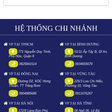
HỆ THỐNG CHI NHÁNH
VP TẠI TPHCM
VP TẠI BÌNH DƯƠNG
771 Nguyễn Duy Trinh,
51/11 Ấp Tây B, Dĩ An,
Phú Hữu, Quận 9
Bình Dương
0825841514
0934655679
VP TẠI ĐỒNG NAI
VP TẠI VŨNG TÀU
Đường D2, KDC Hưng
225/3 Lưu Chí Hiếu,
Thuận, TT Trảng Bom
Phường 10, Vũng Tàu
0904985686
0911676267
VP TẠI HÀ NỘI
VP TẠI HÀ TĨNH
172/8 Làng Bún Phú
06 Ngõ 06, Lê Bá