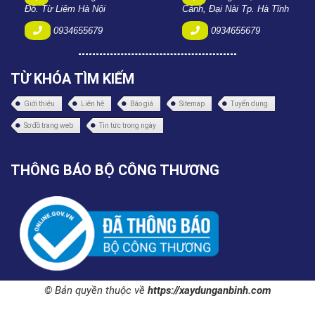
Đô. Từ Liêm Hà Nội
Cảnh, Đại Nài Tp. Hà Tĩnh
0934655679
0934655679
TỪ KHÓA TÌM KIẾM
Giới thiệu
Liên hệ
Báo giá
Sitemap
Tuyển dụng
Sơ đồ trang web
Tin tức trong ngày
THÔNG BÁO BỘ CÔNG THƯƠNG
© Bản quyền thuộc về
https://xaydunganbinh.com