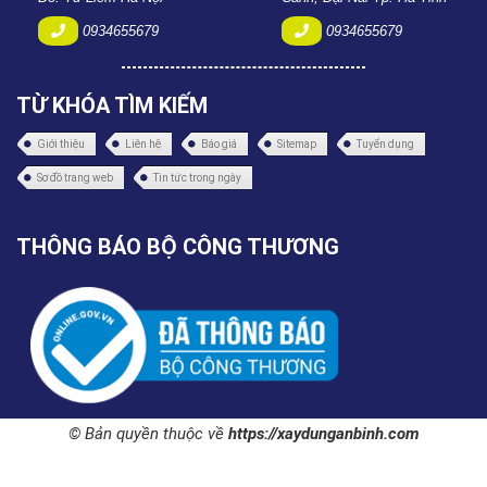
0934655679
0934655679
TỪ KHÓA TÌM KIẾM
Giới thiệu
Liên hệ
Báo giá
Sitemap
Tuyển dụng
Sơ đồ trang web
Tin tức trong ngày
THÔNG BÁO BỘ CÔNG THƯƠNG
© Bản quyền thuộc về
https://xaydunganbinh.com