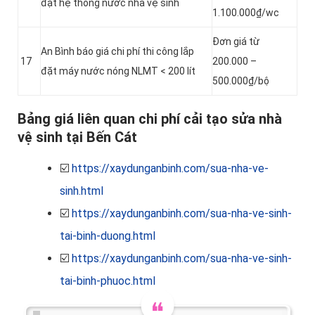
đặt hệ thống nước nhà vệ sinh
1.100.000₫/wc
Đơn giá từ
An Bình báo giá chi phí thi công lắp
17
200.000 –
đặt máy nước nóng NLMT < 200 lít
500.000₫/bộ
Bảng giá liên quan chi phí cải tạo sửa nhà
vệ sinh tại Bến Cát
☑️
https://xaydunganbinh.com/sua-nha-ve-
sinh.html
☑️
https://xaydunganbinh.com/sua-nha-ve-sinh-
tai-binh-duong.html
☑️
https://xaydunganbinh.com/sua-nha-ve-sinh-
tai-binh-phuoc.html