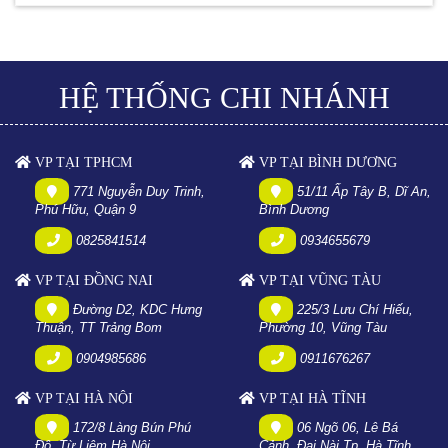
HỆ THỐNG CHI NHÁNH
VP TẠI TPHCM
VP TẠI BÌNH DƯƠNG
771 Nguyễn Duy Trinh,
51/11 Ấp Tây B, Dĩ An,
Phú Hữu, Quận 9
Bình Dương
0825841514
0934655679
VP TẠI ĐỒNG NAI
VP TẠI VŨNG TÀU
Đường D2, KDC Hưng
225/3 Lưu Chí Hiếu,
Thuận, TT Trảng Bom
Phường 10, Vũng Tàu
0904985686
0911676267
VP TẠI HÀ NỘI
VP TẠI HÀ TĨNH
172/8 Làng Bún Phú
06 Ngõ 06, Lê Bá
Đô. Từ Liêm Hà Nội
Cảnh, Đại Nài Tp. Hà Tĩnh