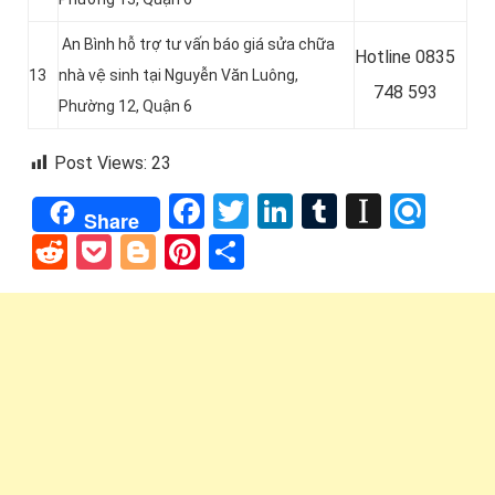
An Bình hỗ trợ tư vấn báo giá sửa chữa
Hotline
0835
13
nhà vệ sinh tại Nguyễn Văn Luông,
748 593
Phường 12, Quận 6
Post Views:
23
Facebook
Twitter
LinkedIn
Tumblr
Instap
Refi
Share
Reddit
Pocket
Blogger
Pinterest
Share