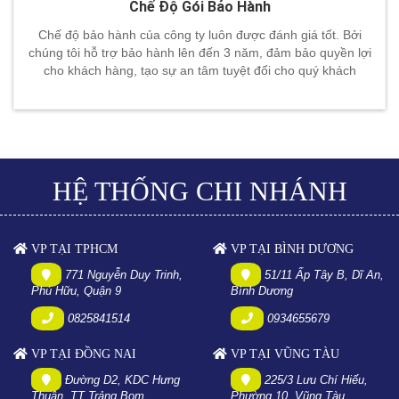
Chế Độ Gói Bảo Hành
Chế độ bảo hành của công ty luôn được đánh giá tốt. Bởi
chúng tôi hỗ trợ bảo hành lên đến 3 năm, đảm bảo quyền lợi
cho khách hàng, tạo sự an tâm tuyệt đối cho quý khách
HỆ THỐNG CHI NHÁNH
VP TẠI TPHCM
VP TẠI BÌNH DƯƠNG
771 Nguyễn Duy Trinh,
51/11 Ấp Tây B, Dĩ An,
Phú Hữu, Quận 9
Bình Dương
0825841514
0934655679
VP TẠI ĐỒNG NAI
VP TẠI VŨNG TÀU
Đường D2, KDC Hưng
225/3 Lưu Chí Hiếu,
Thuận, TT Trảng Bom
Phường 10, Vũng Tàu