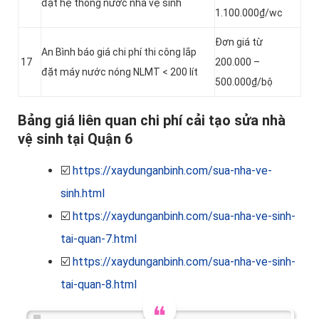
đặt hệ thống nước nhà vệ sinh
1.100.000₫/wc
Đơn giá từ
An Bình báo giá chi phí thi công lắp
17
200.000 –
đặt máy nước nóng NLMT < 200 lít
500.000₫/bộ
Bảng giá liên quan chi phí cải tạo sửa nhà
vệ sinh tại Quận 6
☑️
https://xaydunganbinh.com/sua-nha-ve-
sinh.html
☑️
https://xaydunganbinh.com/sua-nha-ve-sinh-
tai-quan-7.html
☑️
https://xaydunganbinh.com/sua-nha-ve-sinh-
tai-quan-8.html