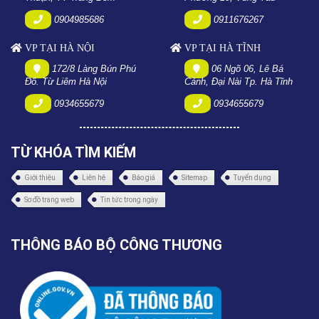
0904985686
0911676267
VP TẠI HÀ NỘI
VP TẠI HÀ TĨNH
172/8 Làng Bún Phú
06 Ngõ 06, Lê Bá
Đô. Từ Liêm Hà Nội
Cảnh, Đại Nài Tp. Hà Tĩnh
0934655679
0934655679
TỪ KHÓA TÌM KIẾM
Giới thiệu
Liên hệ
Báo giá
Sitemap
Tuyển dụng
Sơ đồ trang web
Tin tức trong ngày
THÔNG BÁO BỘ CÔNG THƯƠNG