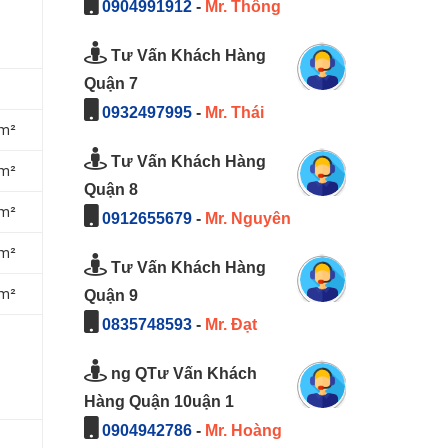
0904991912
-
Mr. Thông
Tư Vấn Khách Hàng
Quận 7
0932497995
-
Mr. Thái
/m²
Tư Vấn Khách Hàng
/m²
Quận 8
/m²
0912655679
-
Mr. Nguyên
/m²
Tư Vấn Khách Hàng
/m²
Quận 9
0835748593
-
Mr. Đạt
ng QTư Vấn Khách
Hàng Quận 10uận 1
0904942786
-
Mr. Hoàng