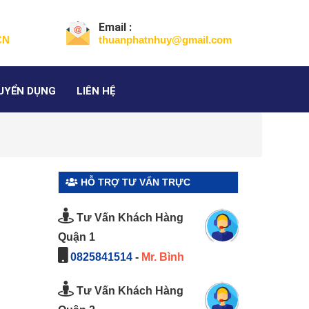
Email :
CN
thuanphatnhuy@gmail.com
UYỂN DỤNG
LIÊN HỆ
HỖ TRỢ TƯ VẤN TRỰC
】
TUYẾN
Tư Vấn Khách Hàng
Quận 1
0825841514
-
Mr. Bình
Tư Vấn Khách Hàng