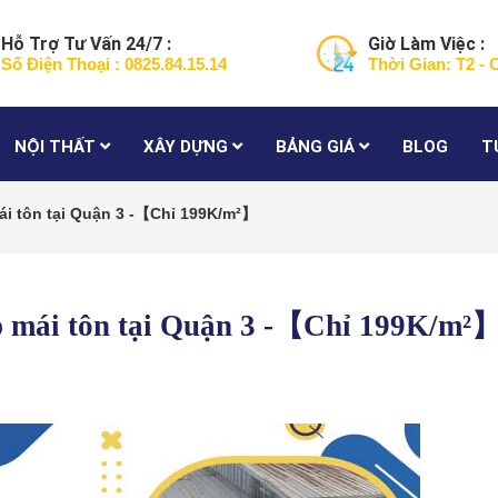
Hỗ Trợ Tư Vấn 24/7 :
Giờ Làm Việc :
Số Điện Thoại : 0825.84.15.14
Thời Gian: T2 - 
NỘI THẤT
XÂY DỰNG
BẢNG GIÁ
BLOG
T
ái tôn tại Quận 3 -【Chỉ 199K/m²】
p mái tôn tại Quận 3 -【Chỉ 199K/m²