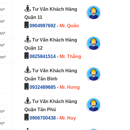
Tư Vấn Khách Hàng
/m²
Quận 11
/m²
0904997692
-
Mr. Quân
/m²
Tư Vấn Khách Hàng
/m²
Quận 12
0825841514
-
Mr. Thắng
/m²
Tư Vấn Khách Hàng
Quận Tân Bình
0932489685
-
Mr. Hưng
Tư Vấn Khách Hàng
Quận Tân Phú
/m²
0906700438
-
Mr. Huy
/m²