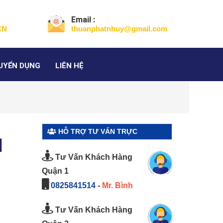
Email :
CN
thuanphatnhuy@gmail.com
UYỂN DỤNG
LIÊN HỆ
HỖ TRỢ TƯ VẤN TRỰC
²】
TUYẾN
Tư Vấn Khách Hàng
Quận 1
0825841514
-
Mr. Bình
Tư Vấn Khách Hàng