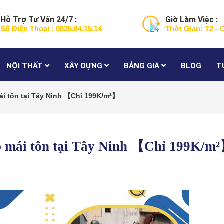
Hỗ Trợ Tư Vấn 24/7 :
Giờ Làm Việc :
Số Điện Thoại : 0825.84.15.14
Thời Gian: T2 - 
NỘI THẤT
XÂY DỰNG
BẢNG GIÁ
BLOG
T
ái tôn tại Tây Ninh 【Chỉ 199K/m²】
p mái tôn tại Tây Ninh 【Chỉ 199K/m