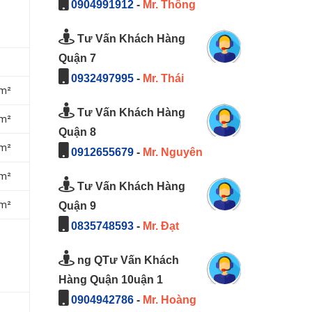
0904991912
-
Mr. Thông
Tư Vấn Khách Hàng
Quận 7
0932497995
-
Mr. Thái
/m²
Tư Vấn Khách Hàng
/m²
Quận 8
/m²
0912655679
-
Mr. Nguyên
/m²
Tư Vấn Khách Hàng
/m²
Quận 9
0835748593
-
Mr. Đạt
ng QTư Vấn Khách
Hàng Quận 10uận 1
0904942786
-
Mr. Hoàng