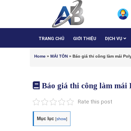
TRANG CHỦ
GIỚI THIỆU
DỊCH VỤ
Home
»
MÁI TÔN
»
Báo giá thi công làm mái Pol
Báo giá thi công làm mái 
Rate this post
Mục lục
[
show
]