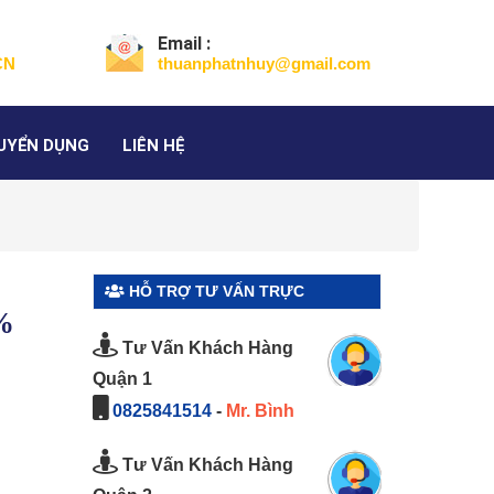
Email :
CN
thuanphatnhuy@gmail.com
UYỂN DỤNG
LIÊN HỆ
HỖ TRỢ TƯ VẤN TRỰC
0%
TUYẾN
Tư Vấn Khách Hàng
Quận 1
0825841514
-
Mr. Bình
Tư Vấn Khách Hàng