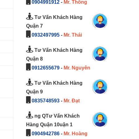
0904991912
-
Mr. Thông
Tư Vấn Khách Hàng
Quận 7
0932497995
-
Mr. Thái
Tư Vấn Khách Hàng
Quận 8
0912655679
-
Mr. Nguyên
Tư Vấn Khách Hàng
Quận 9
0835748593
-
Mr. Đạt
ng QTư Vấn Khách
Hàng Quận 10uận 1
0904942786
-
Mr. Hoàng