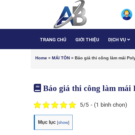
TRANG CHỦ
GIỚI THIỆU
DỊCH VỤ
Home
»
MÁI TÔN
»
Báo giá thi công làm mái Poly
Báo giá thi công làm mái 
5/5 - (1 bình chọn)
Mục lục
[
show
]