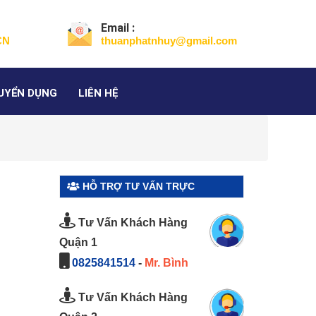
Email :
CN
thuanphatnhuy@gmail.com
UYỂN DỤNG
LIÊN HỆ
HỖ TRỢ TƯ VẤN TRỰC
TUYẾN
Tư Vấn Khách Hàng
Quận 1
0825841514
-
Mr. Bình
Tư Vấn Khách Hàng