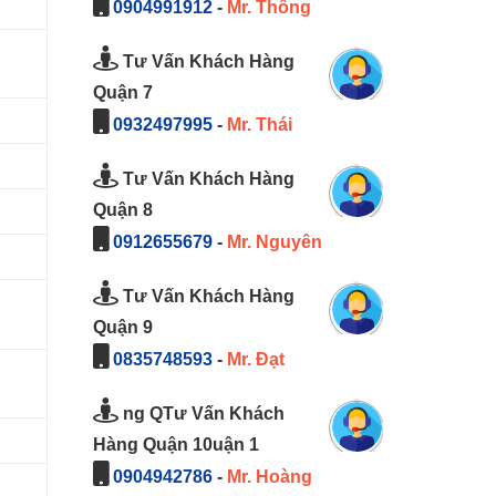
0904991912
-
Mr. Thông
Tư Vấn Khách Hàng
Quận 7
0932497995
-
Mr. Thái
Tư Vấn Khách Hàng
Quận 8
0912655679
-
Mr. Nguyên
Tư Vấn Khách Hàng
Quận 9
0835748593
-
Mr. Đạt
ng QTư Vấn Khách
Hàng Quận 10uận 1
0904942786
-
Mr. Hoàng