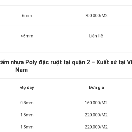
6mm
700.000/M2
>6mm
Liên Hệ
tấm nhựa Poly đặc ruột tại quận 2
–
Xuất xứ tại
V
Nam
Độ dày
Đơn giá
0.8mm
160.000/M2
1.5mm
220.000/M2
1.5mm
220.000/M2